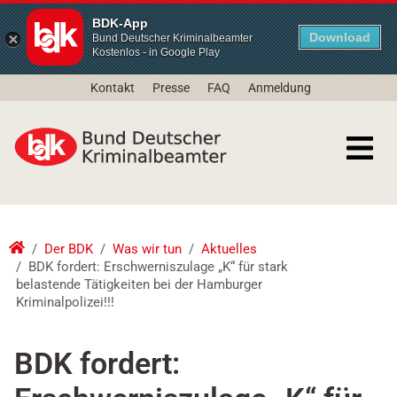
BDK-App
Download
Bund Deutscher Kriminalbeamter
Kostenlos - in Google Play
Kontakt
Presse
FAQ
Anmeldung
Der BDK
Was wir tun
Aktuelles
BDK fordert: Erschwerniszulage „K“ für stark
belastende Tätigkeiten bei der Hamburger
Kriminalpolizei!!!
BDK fordert: