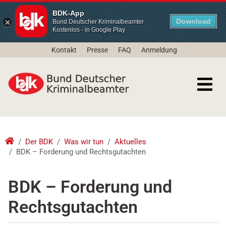
BDK-App
Download
Bund Deutscher Kriminalbeamter
Kostenlos - in Google Play
Kontakt
Presse
FAQ
Anmeldung
Der BDK
Was wir tun
Aktuelles
BDK – Forderung und Rechtsgutachten
BDK – Forderung und
Rechtsgutachten