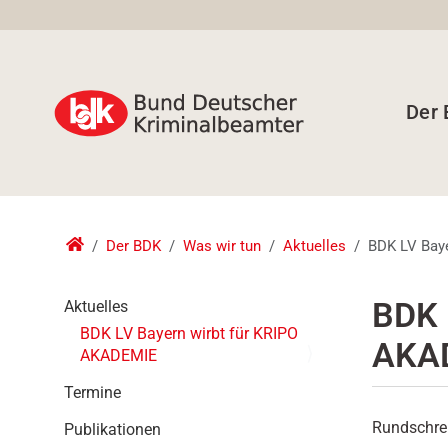
Der
Der BDK
Was wir tun
Aktuelles
BDK LV Bay
N
BDK 
Aktuelles
a
BDK LV Bayern wirbt für KRIPO
AKA
v
AKADEMIE
i
g
Termine
a
Rundschrei
Publikationen
t