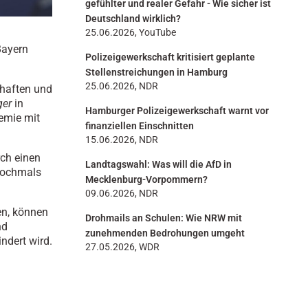
gefühlter und realer Gefahr - Wie sicher ist
Deutschland wirklich?
25.06.2026, YouTube
m
Bayern
Polizeigewerkschaft kritisiert geplante
Stellenstreichungen in Hamburg
25.06.2026, NDR
chaften und
ger
in
Hamburger Polizeigewerkschaft warnt vor
emie mit
finanziellen Einschnitten
15.06.2026, NDR
rch einen
Landtagswahl: Was will die AfD in
nochmals
Mecklenburg-Vorpommern?
09.06.2026, NDR
en, können
Drohmails an Schulen: Wie NRW mit
nd
zunehmenden Bedrohungen umgeht
ndert wird.
27.05.2026, WDR