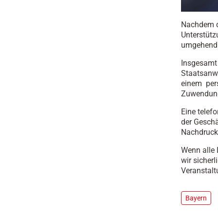
Nachdem d
Unterstütz
umgehend d
Insgesamt 
Staatsanw
einem pers
Zuwendung 
Eine telef
der Geschä
Nachdruck 
Wenn alle 
wir sicher
Veranstalt
Bayern