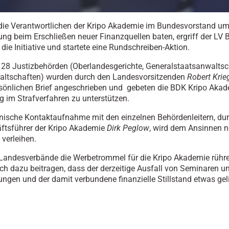
ie Verantwortlichen der Kripo Akademie im Bundesvorstand u
ung beim Erschließen neuer Finanzquellen baten, ergriff der LV 
ie Initiative und startete eine Rundschreiben-Aktion.
28 Justizbehörden (Oberlandesgerichte, Generalstaatsanwalts
altschaften) wurden durch den Landesvorsitzenden
Robert Krie
önlichen Brief angeschrieben und gebeten die BDK Kripo Akad
im Strafverfahren zu unterstützen.
onische Kontaktaufnahme mit den einzelnen Behördenleitern, du
ftsführer der Kripo Akademie
Dirk Peglow
, wird dem Ansinnen 
verleihen.
Landesverbände die Werbetrommel für die Kripo Akademie rühr
lich dazu beitragen, dass der derzeitige Ausfall von Seminaren u
ungen und der damit verbundene finanzielle Stillstand etwas geli