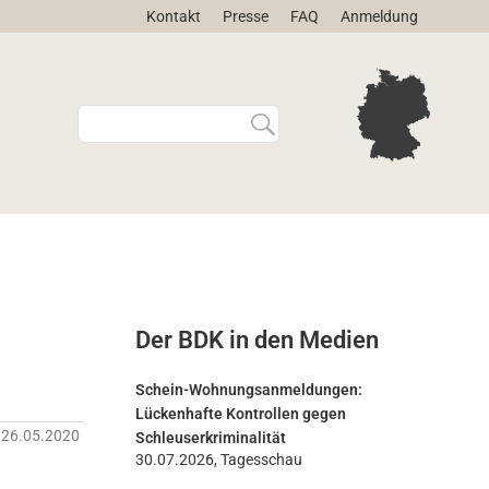
Kontakt
Presse
FAQ
Anmeldung
W
E
e
r
b
w
s
e
i
i
t
t
e
e
d
r
u
t
r
e
Der BDK in den Medien
c
S
h
u
s
c
Schein-Wohnungsanmeldungen:
u
h
Lückenhafte Kontrollen gegen
c
e
26.05.2020
Schleuserkriminalität
h
…
30.07.2026, Tagesschau
e