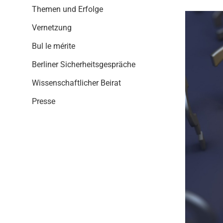
i
Themen und Erfolge
o
n
Vernetzung
Bul le mérite
Berliner Sicherheitsgespräche
Wissenschaftlicher Beirat
Presse