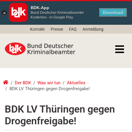
BDK-App
Download
Bund Deutscher Kriminalbeamter
Kostenlos - in Google Play
Kontakt
Presse
FAQ
Anmeldung
Der BDK
Was wir tun
Aktuelles
BDK LV Thüringen gegen Drogenfreigabe!
BDK LV Thüringen gegen
Drogenfreigabe!