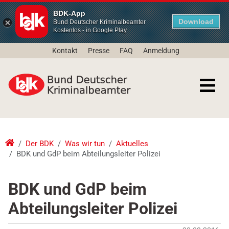
BDK-App
Download
Bund Deutscher Kriminalbeamter
Kostenlos - in Google Play
Kontakt
Presse
FAQ
Anmeldung
Der BDK
Was wir tun
Aktuelles
BDK und GdP beim Abteilungsleiter Polizei
BDK und GdP beim
Abteilungsleiter Polizei