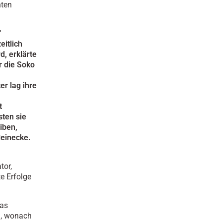
hten
"
eitlich
d, erklärte
 die Soko
er lag ihre
t
ten sie
iben,
Reinecke.
tor,
te Erfolge
Das
g, wonach