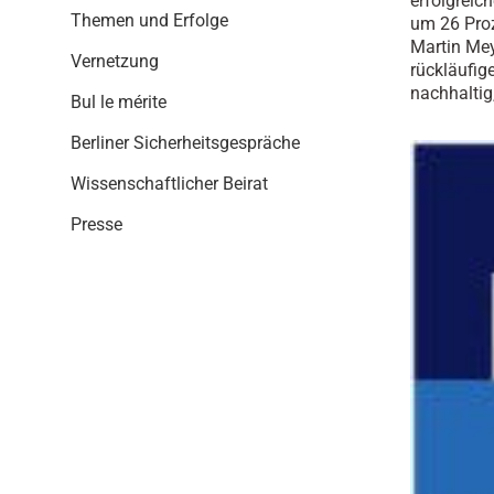
erfolgreic
i
Themen und Erfolge
um 26 Proz
o
Martin Mey
n
Vernetzung
rückläufig
nachhaltig
Bul le mérite
Berliner Sicherheitsgespräche
Wissenschaftlicher Beirat
Presse