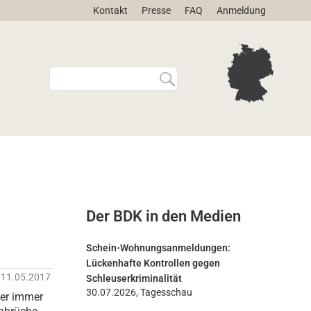
Kontakt
Presse
FAQ
Anmeldung
W
E
e
r
b
w
s
e
i
i
t
t
e
e
d
r
u
t
r
e
Der BDK in den Medien
c
S
h
u
s
c
Schein-Wohnungsanmeldungen:
u
h
Lückenhafte Kontrollen gegen
c
e
11.05.2017
Schleuserkriminalität
h
…
30.07.2026, Tagesschau
her immer
e