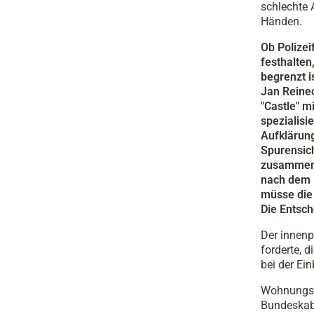
schlechte A
Händen.
Ob Polize
festhalten
begrenzt i
Jan Reine
"Castle" m
spezialisi
Aufklärung
Spurensic
zusammen.
nach dem E
müsse die 
Die Entsch
Der innenp
forderte, d
bei der E
Wohnungsei
Bundeskab