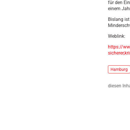
für den Ei
einem Jahr
Bislang is
Minderschw
Weblink:
https://w
sicherer,k
Hamburg
diesen Inh