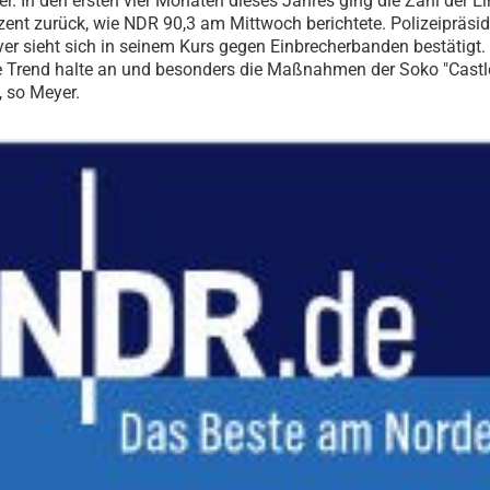
her. In den ersten vier Monaten dieses Jahres ging die Zahl der E
ent zurück, wie NDR 90,3 am Mittwoch berichtete. Polizeipräsid
er sieht sich in seinem Kurs gegen Einbrecherbanden bestätigt.
e Trend halte an und besonders die Maßnahmen der Soko "Castl
, so Meyer.