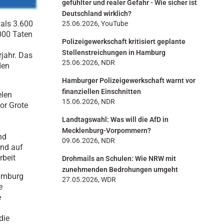
gefühlter und realer Gefahr - Wie sicher ist
Deutschland wirklich?
 als 3.600
25.06.2026, YouTube
000 Taten
Polizeigewerkschaft kritisiert geplante
Stellenstreichungen in Hamburg
rjahr. Das
25.06.2026, NDR
den
Hamburger Polizeigewerkschaft warnt vor
finanziellen Einschnitten
elen
15.06.2026, NDR
or Grote
Landtagswahl: Was will die AfD in
Mecklenburg-Vorpommern?
nd
09.06.2026, NDR
ind auf
rbeit
Drohmails an Schulen: Wie NRW mit
zunehmenden Bedrohungen umgeht
Hamburg
27.05.2026, WDR
e
e
die