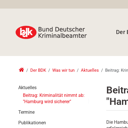
Der
Der BDK
Was wir tun
Aktuelles
Beitrag: Kri
N
Beitr
Aktuelles
a
Beitrag: Kriminalität nimmt ab:
"Ham
v
"Hamburg wird sicherer"
i
g
Termine
a
Die Hambur
Publikationen
t