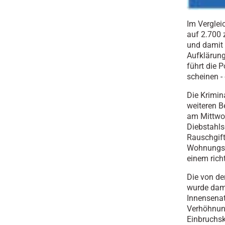
Im Verglei
auf 2.700 
und damit 
Aufklärung
führt die 
scheinen -
Die Krimin
weiteren B
am Mittwoc
Diebstahls
Rauschgift
Wohnungsei
einem richt
Die von de
wurde dami
Innensenat
Verhöhnung
Einbruchsk