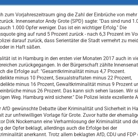
ch zum Vorjahreszeitraum ging die Zahl der Einbrüche von mehr
zurück. Innensenator Andy Grote (SPD) sagte: "Das sind rund 1.
auch 1.000 Opfer weniger. Das ist ein wichtiger Erfolg." Die
squote ging auf rund 5 Prozent zurück - nach 6,3 Prozent im Vo
Polizei darauf zurück, dass Serientäter die Stadt vermehrt zu mei
 oder in Haft säßen.
alität ist in Hamburg in den ersten vier Monaten 2017 auch in vi
ereichen zurückgegangen. In der Bürgerschaft zählte Innensenat
h die Erfolge auf: "Gesamtkriminalität minus 4,7 Prozent.
delikte minus 10 Prozent, Sexualstraftaten minus 22 Prozent,
delikte minus 16 Prozent, Gewaltkriminalität minus 9 Prozent u
nbrüche minus 26 Prozent. Das kann sich sehen lassen. Wir s
igen Weg. Hamburg wird sicherer." Die Polizei leiste exzellente A
r AfD gewünschte Debatte über Kriminalität und Sicherheit in 
t zur unfreiwilligen Vorlage für Grote. Zuvor hatte der ehemalig
or Dirk Nockemann eine Verharmlosung der Kriminalität und di
 der Opfer beklagt, allerdings auch die Erfolge bei der
riminalität anerkannt. Trotz allem beklagten AfD, CDU und FDP 