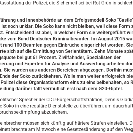
usstattung der Polizei, die Sicherheit sei bei Rot-Grün in schlec
iführung und Innenbehörde an dem Erfolgsmodell Soko "Castle
, ist noch unklar. Die Soko kann nicht bleiben, weil diese Form z
st. Entscheidend ist aber, in welcher Form sie weitergeführt wir
cke vom Bund Deutscher Kriminalbeamter. Im August 2015 war
it rund 100 Beamten gegen Einbrüche eingerichtet worden. Sie
erte sich auf die Ermittlung von Serientätern. Zehn Monate spät
squote bei gut 61 Prozent. Zivilfahnder, Spezialisten der
herung und Experten für Analyse und Auswertung arbeiten dor
 Sie wurden aus anderen Bereichen abgezogen. Dorthin müss
nde der Soko zurückkehren. Wolle man weiter erfolgreich ble
Polizei diese Organisationsform eins zu eins beibehalten, so 
eidung darüber fällt vermutlich erst nach dem G20-Gipfel.
olitscher Sprecher der CDU-Bürgerschaftsfraktion, Dennis Gladia
ie Soko in eine reguläre Dienststelle zu überführen, um dauerhaf
inbruchsbekämpfung abzusichern.
nbrecher müssen sich künftig auf härtere Strafen einstellen. 
inett brachte am Mittwoch eine Gesetzesänderung auf den We