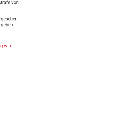
strafe von
orgesehen.
 geben.
g-wird-