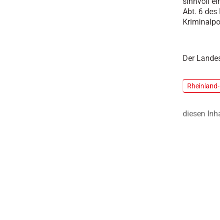
sinnvoll e
Abt. 6 des
Kriminalpo
Der Lande
Rheinland-
diesen Inh