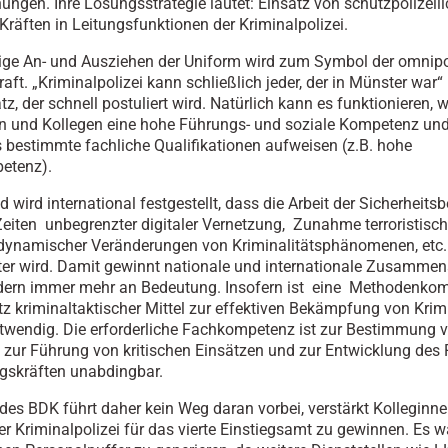
ungen. Ihre Lösungsstrategie lautet: Einsatz von schutzpolizeili
Kräften in Leitungsfunktionen der Kriminalpolizei.
ige An- und Ausziehen der Uniform wird zum Symbol der omnip
ft. „Kriminalpolizei kann schließlich jeder, der in Münster war“ 
z, der schnell postuliert wird. Natürlich kann es funktionieren, 
n und Kollegen eine hohe Führungs- und soziale Kompetenz un
s bestimmte fachliche Qualifikationen aufweisen (z.B. hohe
etenz).
wird international festgestellt, dass die Arbeit der Sicherheits
Zeiten unbegrenzter digitaler Vernetzung, Zunahme terroristisch
 dynamischer Veränderungen von Kriminalitätsphänomenen, etc
ter wird. Damit gewinnt nationale und internationale Zusammena
ldern immer mehr an Bedeutung. Insofern ist eine Methodenko
z kriminaltaktischer Mittel zur effektiven Bekämpfung von Krimi
twendig. Die erforderliche Fachkompetenz ist zur Bestimmung 
n, zur Führung von kritischen Einsätzen und zur Entwicklung des
gskräften unabdingbar.
des BDK führt daher kein Weg daran vorbei, verstärkt Kolleginn
er Kriminalpolizei für das vierte Einstiegsamt zu gewinnen. Es 