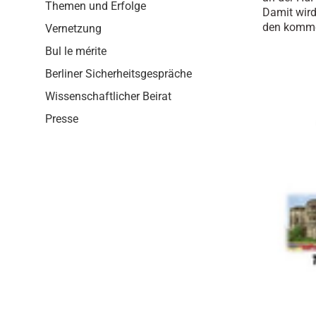
i
Themen und Erfolge
Damit wird
o
den kommen
Vernetzung
n
Bul le mérite
Berliner Sicherheitsgespräche
Wissenschaftlicher Beirat
Presse