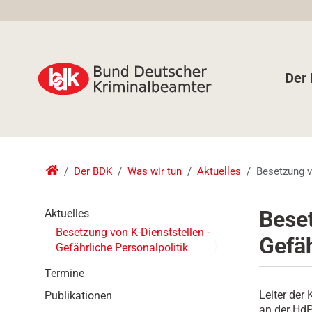
Der
Der BDK
Was wir tun
Aktuelles
Besetzung vo
N
Beset
Aktuelles
a
Besetzung von K-Dienststellen -
Gefäh
v
Gefährliche Personalpolitik
i
g
Termine
a
Leiter der
Publikationen
t
an der HdP