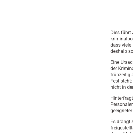
Dies führt
kriminalpo
dass viele 
deshalb so
Eine Ursac
der Krimin
frühzeitig
Fest steht
nicht in d
Hinterfrag
Personalen
geeigneter
Es drängt 
freigestel