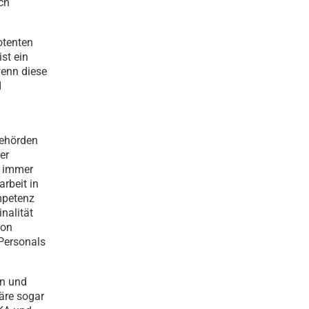
ch
otenten
ist ein
wenn diese
d
behörden
er
. immer
rbeit in
mpetenz
nalität
von
 Personals
en und
wäre sogar