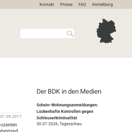
Kontakt
Presse
FAQ
Anmeldung
W
E
e
r
b
w
s
e
i
i
t
t
e
e
d
r
u
t
r
e
Der BDK in den Medien
c
S
h
u
s
c
Schein-Wohnungsanmeldungen:
u
h
Lückenhafte Kontrollen gegen
01.09.2017
c
e
Schleuserkriminalität
h
…
30.07.2026, Tagesschau
 Dozenten
e
uhestand.