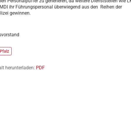
inen Personalpuffer zu generieren, da weitere Dienststellen wie 
 MDI ihr Führungspersonal überwiegend aus den Reihen der
lizei gewinnen.
svorstand
Pfalz
alt herunterladen:
PDF