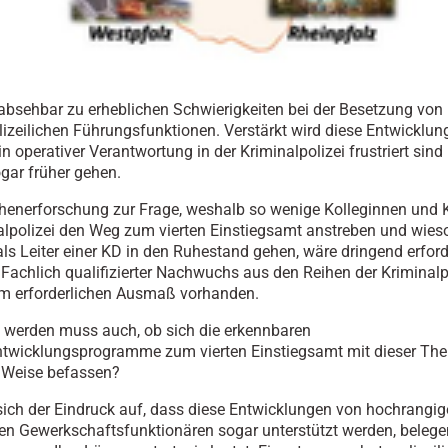
 absehbar zu erheblichen Schwierigkeiten bei der Besetzung von
lizeilichen Führungsfunktionen. Verstärkt wird diese Entwicklun
in operativer Verantwortung in der Kriminalpolizei
frustriert sind
gar früher gehen.
henerforschung zur Frage, weshalb so wenige Kolleginnen und 
alpolizei den Weg zum vierten Einstiegsamt anstreben und wies
 als Leiter einer KD in den Ruhestand gehen, wäre dringend erford
: Fachlich qualifizierter Nachwuchs aus den Reihen der Kriminalpo
em erforderlichen Ausmaß vorhanden.
t werden muss auch, ob sich die erkennbaren
twicklungsprogramme zum vierten Einstiegsamt mit dieser The
 Weise befassen?
sich der Eindruck auf, dass diese Entwicklungen von hochrangi
lten Gewerkschaftsfunktionären sogar unterstützt werden, belege