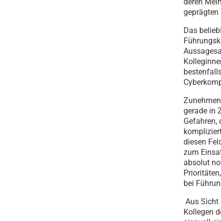
deren Mein
geprägten 
Das belieb
Führungskra
Aussagesat
Kolleginne
bestenfall
Cyberkomp
Zunehmend 
gerade in 
Gefahren,
komplizier
diesen Fe
zum Einsat
absolut no
Prioritäte
bei Führun
Aus Sicht 
Kollegen d