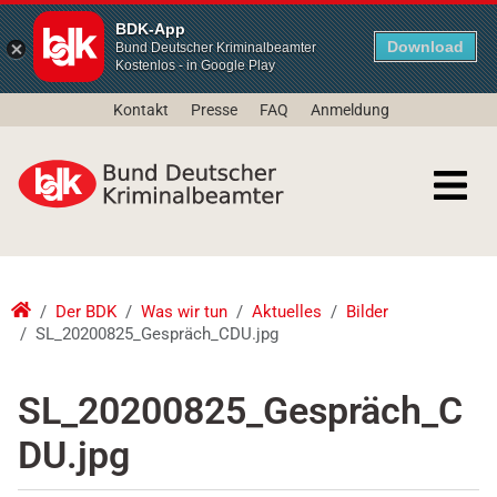
BDK-App
Download
Bund Deutscher Kriminalbeamter
Kostenlos - in Google Play
Kontakt
Presse
FAQ
Anmeldung
Der BDK
Was wir tun
Aktuelles
Bilder
SL_20200825_Gespräch_CDU.jpg
SL_20200825_Gespräch_C
DU.jpg