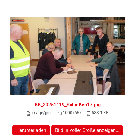
BB_20251119_Schießen17.jpg
image/jpeg
1000x667
533.1 KB
Herunterladen
Bild in voller Größe anzeigen…