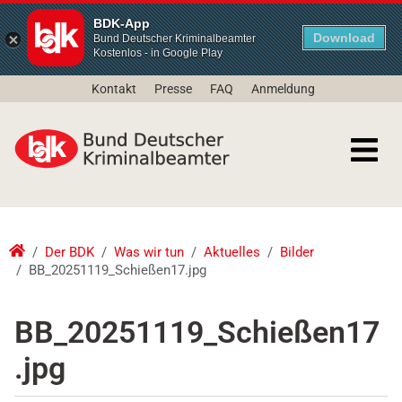
BDK-App
Download
Bund Deutscher Kriminalbeamter
Kostenlos - in Google Play
Kontakt
Presse
FAQ
Anmeldung
Der BDK
Was wir tun
Aktuelles
Bilder
BB_20251119_Schießen17.jpg
BB_20251119_Schießen17
.jpg