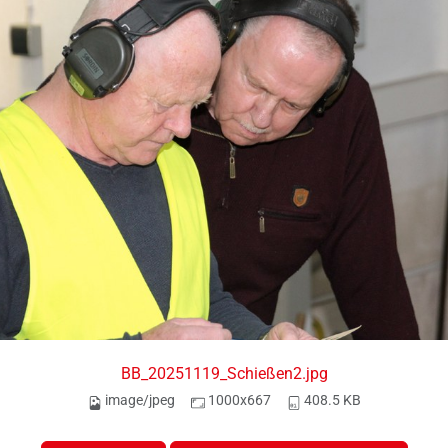
BB_20251119_Schießen2.jpg
image/jpeg
1000x667
408.5 KB