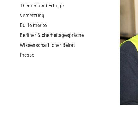
i
Themen und Erfolge
o
n
Vernetzung
Bul le mérite
Berliner Sicherheitsgespräche
Wissenschaftlicher Beirat
Presse