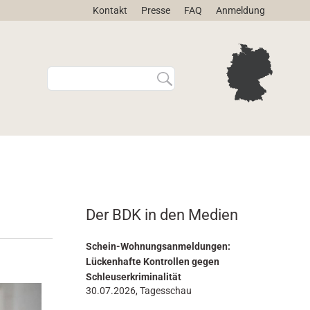
Kontakt
Presse
FAQ
Anmeldung
W
E
e
r
b
w
s
e
i
i
t
t
e
e
d
r
u
t
r
e
Der BDK in den Medien
c
S
h
u
s
c
Schein-Wohnungsanmeldungen:
u
h
Lückenhafte Kontrollen gegen
c
e
Schleuserkriminalität
h
…
30.07.2026, Tagesschau
e