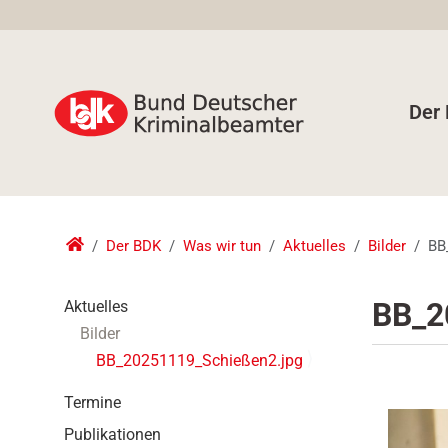
Der
Der BDK
Was wir tun
Aktuelles
Bilder
BB
N
BB_2
Aktuelles
a
Bilder
v
BB_20251119_Schießen2.jpg
i
g
Termine
a
t
Publikationen