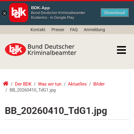
BDK-App
Download
Bund Deutscher Kriminalbeamter
Kostenlos - in Google Play
Kontakt
Presse
FAQ
Anmeldung
Der BDK
Was wir tun
Aktuelles
Bilder
BB_20260410_TdG1.jpg
BB_20260410_TdG1.jpg