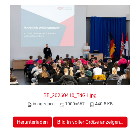
BB_20260410_TdG1.jpg
image/jpeg
1000x667
440.5 KB
Herunterladen
Bild in voller Größe anzeigen…