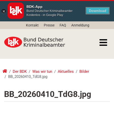
BDK-App
Download
Bund Deutscher Kriminalbeamter
Kostenlos - in Google Play
Kontakt
Presse
FAQ
Anmeldung
Der BDK
Was wir tun
Aktuelles
Bilder
BB_20260410_TdG8.jpg
BB_20260410_TdG8.jpg