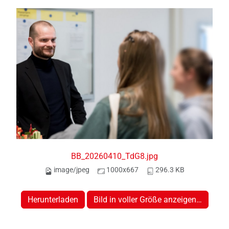
BB_20260410_TdG8.jpg
image/jpeg
1000x667
296.3 KB
Herunterladen
Bild in voller Größe anzeigen…