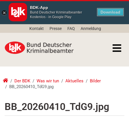
BDK-App
Download
Bund Deutscher Kriminalbeamter
Kostenlos - in Google Play
Kontakt
Presse
FAQ
Anmeldung
Der BDK
Was wir tun
Aktuelles
Bilder
BB_20260410_TdG9.jpg
BB_20260410_TdG9.jpg