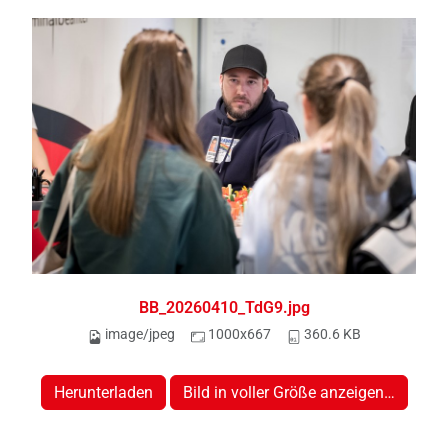
BB_20260410_TdG9.jpg
image/jpeg
1000x667
360.6 KB
Herunterladen
Bild in voller Größe anzeigen…