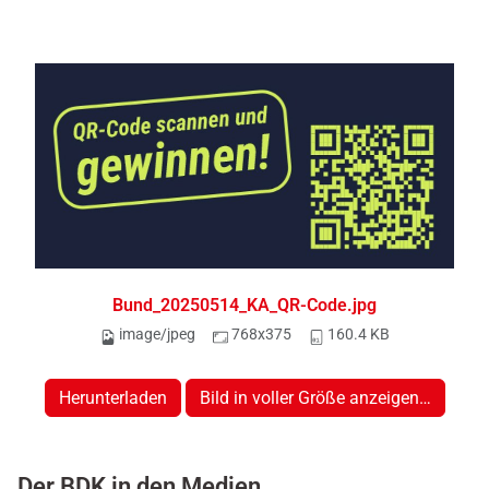
Bund_20250514_KA_QR-Code.jpg
image/jpeg
768x375
160.4 KB
Herunterladen
Bild in voller Größe anzeigen…
Der BDK in den Medien