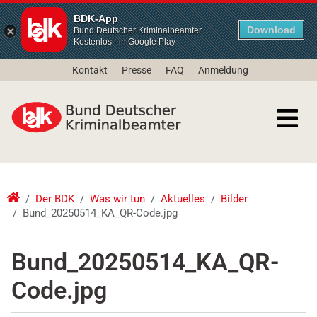
BDK-App
Download
Bund Deutscher Kriminalbeamter
Kostenlos - in Google Play
Kontakt
Presse
FAQ
Anmeldung
Der BDK
Was wir tun
Aktuelles
Bilder
Bund_20250514_KA_QR-Code.jpg
Bund_20250514_KA_QR-
Code.jpg