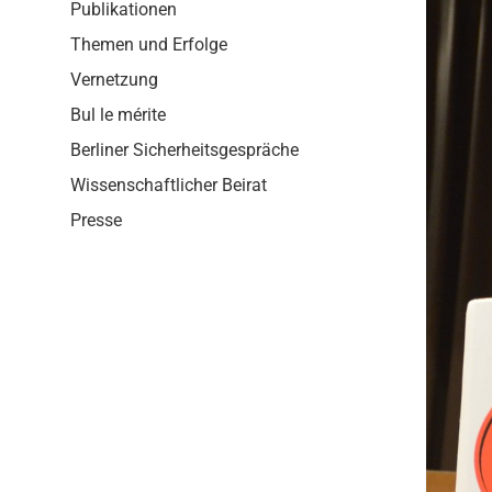
i
Publikationen
o
Themen und Erfolge
n
Vernetzung
Bul le mérite
Berliner Sicherheitsgespräche
Wissenschaftlicher Beirat
Presse