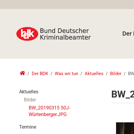
Der
Der BDK
Was wir tun
Aktuelles
Bilder
BW
N
BW_2
Aktuelles
a
Bilder
v
BW_20190315 50J-
i
Würtenberger.JPG
g
a
Termine
t