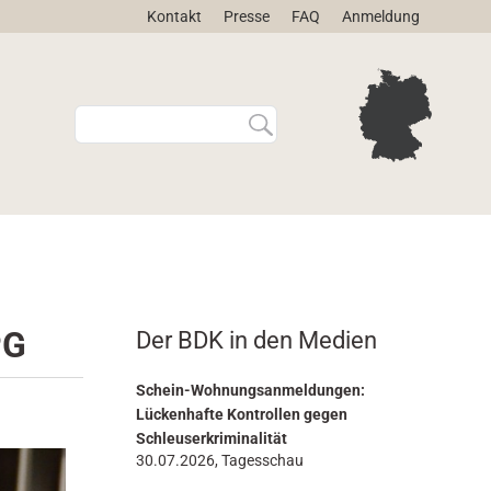
Kontakt
Presse
FAQ
Anmeldung
W
E
e
r
b
w
s
e
i
i
t
t
e
e
d
r
u
t
r
e
PG
Der BDK in den Medien
c
S
h
u
s
c
Schein-Wohnungsanmeldungen:
u
h
Lückenhafte Kontrollen gegen
c
e
Schleuserkriminalität
h
…
30.07.2026, Tagesschau
e