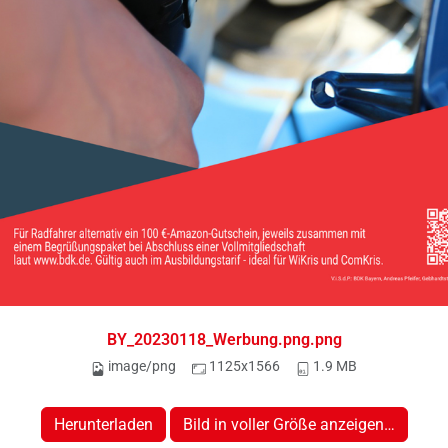
BY_20230118_Werbung.png.png
image/png
1125x1566
1.9 MB
Herunterladen
Bild in voller Größe anzeigen…