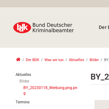
Der
Der BDK
Was wir tun
Aktuelles
Bilder
BY
N
BY_2
Aktuelles
a
Bilder
v
BY_20230118_Werbung.png.pn
i
g
g
a
Termine
t