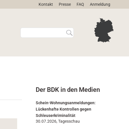
Kontakt
Presse
FAQ
Anmeldung
W
E
e
r
b
w
s
e
i
i
t
t
e
e
d
r
u
t
r
e
Der BDK in den Medien
c
S
h
u
s
c
Schein-Wohnungsanmeldungen:
u
h
Lückenhafte Kontrollen gegen
c
e
Schleuserkriminalität
h
…
30.07.2026, Tagesschau
e