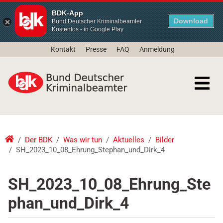
BDK-App
Download
Bund Deutscher Kriminalbeamter
Kostenlos - in Google Play
Kontakt
Presse
FAQ
Anmeldung
Der BDK
Was wir tun
Aktuelles
Bilder
SH_2023_10_08_Ehrung_Stephan_und_Dirk_4
SH_2023_10_08_Ehrung_Ste
phan_und_Dirk_4