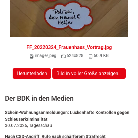
FF_20220324_Frauenhass_Vortrag.jpg
image/jpeg
624x828
60.9 KB
Herunterladen
Bild in voller Größe anzeigen…
Der BDK in den Medien
Schein-Wohnungsanmeldungen: Lückenhafte Kontrollen gegen
Schleuserkriminalität
30.07.2026, Tagesschau
Nach CSD-Angriff: Rufe nach schärferem Strafrecht