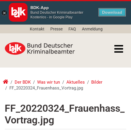
BDK-App
Download
Bund Deutscher Kriminalbeamter
Kostenlos - in Google Play
Kontakt
Presse
FAQ
Anmeldung
Der BDK
Was wir tun
Aktuelles
Bilder
FF_20220324_Frauenhass_Vortrag.jpg
FF_20220324_Frauenhass_
Vortrag.jpg