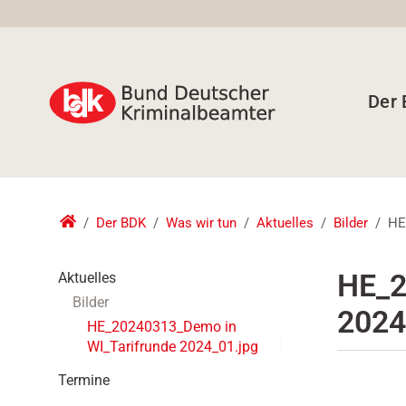
Der
Der BDK
Was wir tun
Aktuelles
Bilder
HE
N
HE_2
Aktuelles
a
Bilder
2024
v
HE_20240313_Demo in
i
WI_Tarifrunde 2024_01.jpg
g
a
Termine
t