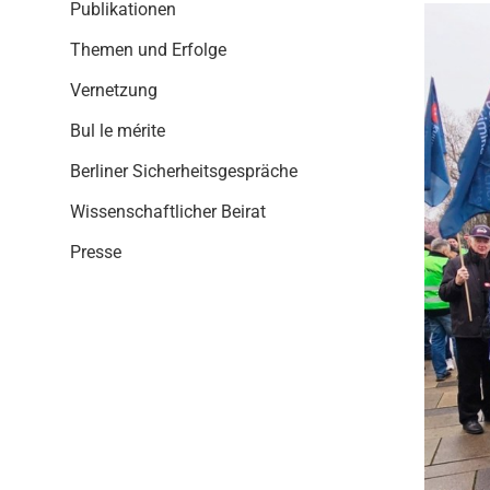
i
Publikationen
o
Themen und Erfolge
n
Vernetzung
Bul le mérite
Berliner Sicherheitsgespräche
Wissenschaftlicher Beirat
Presse