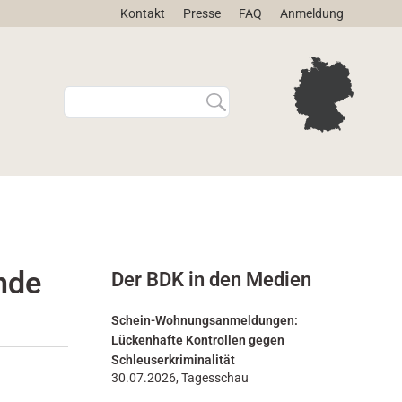
Kontakt
Presse
FAQ
Anmeldung
W
E
e
r
b
w
s
e
i
i
t
t
e
e
d
r
u
t
r
e
nde
Der BDK in den Medien
c
S
h
u
s
c
Schein-Wohnungsanmeldungen:
u
h
Lückenhafte Kontrollen gegen
c
e
Schleuserkriminalität
h
…
30.07.2026, Tagesschau
e