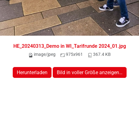
HE_20240313_Demo in WI_Tarifrunde 2024_01.jpg
image/jpeg
975x961
367.4 KB
Herunterladen
Bild in voller Größe anzeigen…