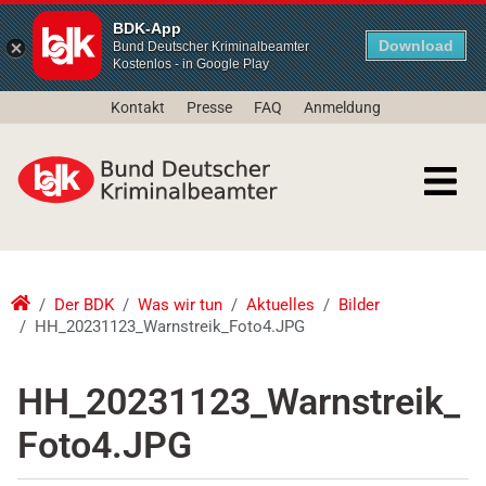
BDK-App
Download
Bund Deutscher Kriminalbeamter
Kostenlos - in Google Play
Kontakt
Presse
FAQ
Anmeldung
Der BDK
Was wir tun
Aktuelles
Bilder
HH_20231123_Warnstreik_Foto4.JPG
HH_20231123_Warnstreik_
Foto4.JPG