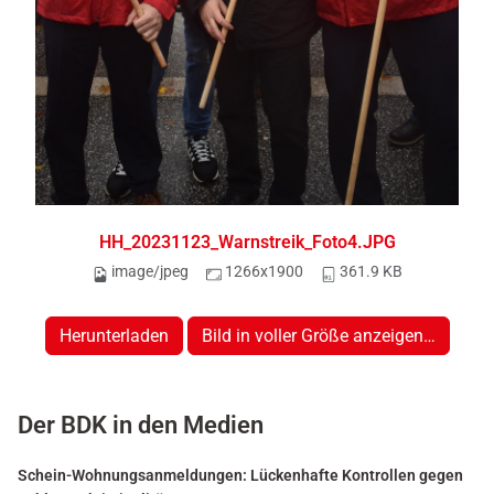
HH_20231123_Warnstreik_Foto4.JPG
image/jpeg
1266x1900
361.9 KB
Herunterladen
Bild in voller Größe anzeigen…
Der BDK in den Medien
Schein-Wohnungsanmeldungen: Lückenhafte Kontrollen gegen