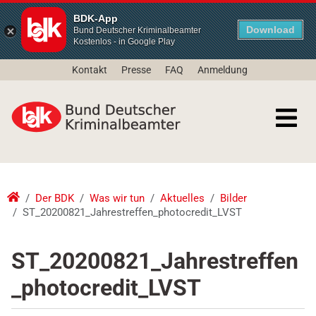
BDK-App
Download
Bund Deutscher Kriminalbeamter
Kostenlos - in Google Play
Kontakt
Presse
FAQ
Anmeldung
Der BDK
Was wir tun
Aktuelles
Bilder
ST_20200821_Jahrestreffen_photocredit_LVST
ST_20200821_Jahrestreffen
_photocredit_LVST