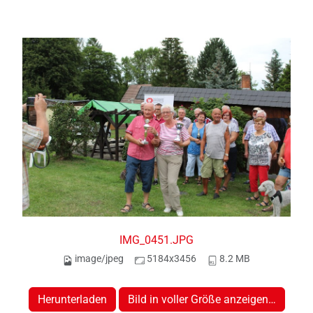
IMG_0451.JPG
image/jpeg
5184x3456
8.2 MB
Herunterladen
Bild in voller Größe anzeigen…