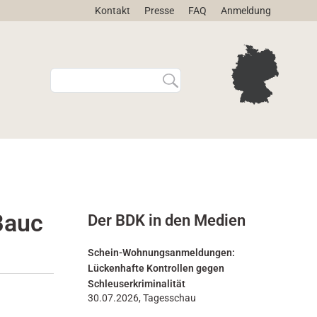
Kontakt
Presse
FAQ
Anmeldung
W
E
e
r
b
w
s
e
i
i
t
t
e
e
d
r
u
t
r
e
Bauc
Der BDK in den Medien
c
S
h
u
s
c
Schein-Wohnungsanmeldungen:
u
h
Lückenhafte Kontrollen gegen
c
e
Schleuserkriminalität
h
…
30.07.2026, Tagesschau
e