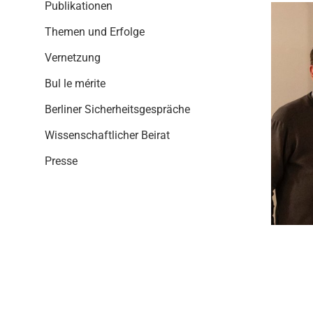
i
Publikationen
o
Themen und Erfolge
n
Vernetzung
Bul le mérite
Berliner Sicherheitsgespräche
Wissenschaftlicher Beirat
Presse