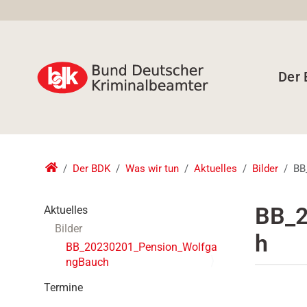
Der
Der BDK
Was wir tun
Aktuelles
Bilder
BB
N
BB_2
Aktuelles
a
Bilder
h
v
BB_20230201_Pension_Wolfga
i
ngBauch
g
a
Termine
t