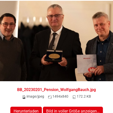
BB_20230201_Pension_WolfgangBauch.jpg
image/jpeg
1494x840
172.2 KB
Herunterladen
Bild in voller Größe anzeigen…