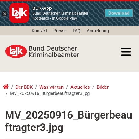
BDK-App
Download
Bund Deutscher Kriminalbeamter
Kostenlos - in Google Play
Kontakt
Presse
FAQ
Anmeldung
Der BDK
Was wir tun
Aktuelles
Bilder
MV_20250916_Bürgerbeauftragter3.jpg
MV_20250916_Bürgerbeau
ftragter3.jpg