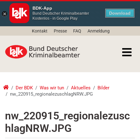
BDK-App
Download
Bund Deutscher Kriminalbeamter
Kostenlos - in Google Play
Kontakt
Presse
FAQ
Anmeldung
Der BDK
Was wir tun
Aktuelles
Bilder
nw_220915_regionalezuschlagNRW.JPG
nw_220915_regionalezusc
hlagNRW.JPG