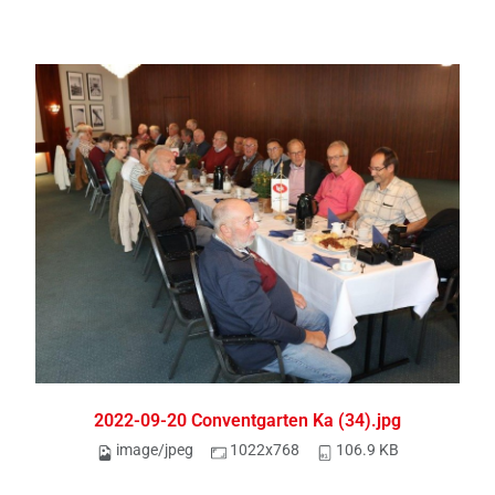
2022-09-20 Conventgarten Ka (34).jpg
image/jpeg
1022x768
106.9 KB