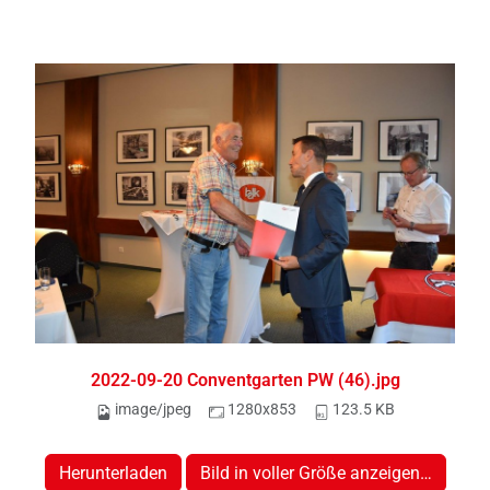
2022-09-20 Conventgarten PW (46).jpg
image/jpeg
1280x853
123.5 KB
Herunterladen
Bild in voller Größe anzeigen…