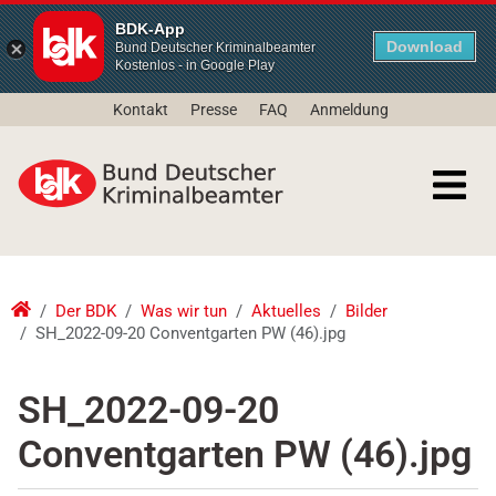
BDK-App
Download
Bund Deutscher Kriminalbeamter
Kostenlos - in Google Play
Kontakt
Presse
FAQ
Anmeldung
Der BDK
Was wir tun
Aktuelles
Bilder
SH_2022-09-20 Conventgarten PW (46).jpg
SH_2022-09-20
Conventgarten PW (46).jpg