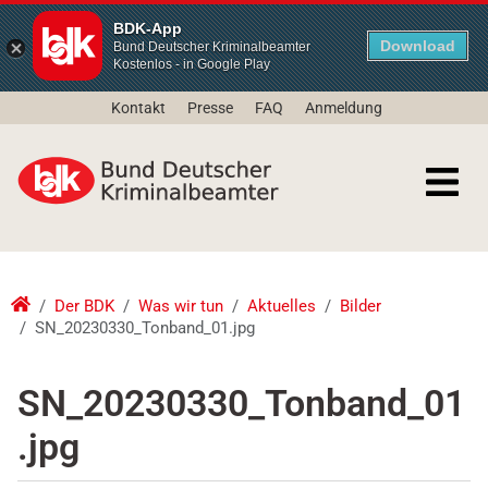
BDK-App
Download
Bund Deutscher Kriminalbeamter
Kostenlos - in Google Play
Kontakt
Presse
FAQ
Anmeldung
Der BDK
Was wir tun
Aktuelles
Bilder
SN_20230330_Tonband_01.jpg
SN_20230330_Tonband_01
.jpg