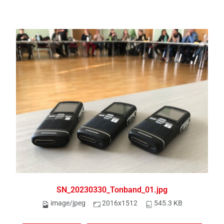
SN_20230330_Tonband_01.jpg
image/jpeg
2016x1512
545.3 KB