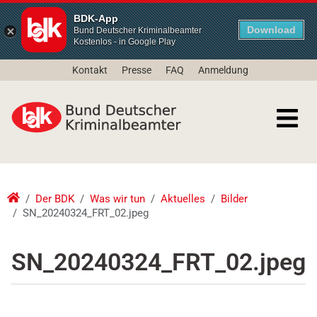
BDK-App
Download
Bund Deutscher Kriminalbeamter
Kostenlos - in Google Play
Kontakt
Presse
FAQ
Anmeldung
Der BDK
Was wir tun
Aktuelles
Bilder
SN_20240324_FRT_02.jpeg
SN_20240324_FRT_02.jpeg