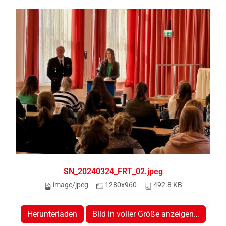
SN_20240324_FRT_02.jpeg
image/jpeg
1280x960
492.8 KB
Herunterladen
Bild in voller Größe anzeigen…