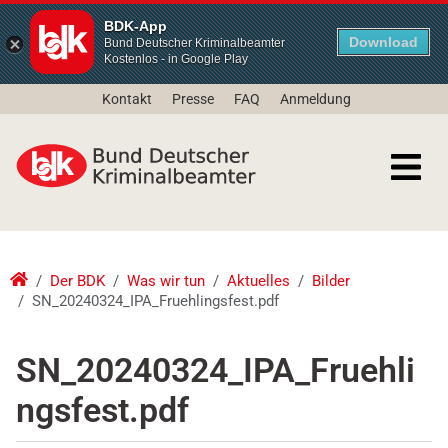
BDK-App
Download
Bund Deutscher Kriminalbeamter
Kostenlos - in Google Play
Kontakt
Presse
FAQ
Anmeldung
Der BDK
Was wir tun
Aktuelles
Bilder
SN_20240324_IPA_Fruehlingsfest.pdf
SN_20240324_IPA_Fruehli
ngsfest.pdf