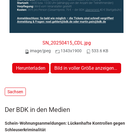
SN_20250415_CDL.jpg
image/jpeg
1343x1900
533.6 KB
Herunterladen
Bild in voller Größe anzeigen…
Sachsen
Der BDK in den Medien
Schein-Wohnungsanmeldungen: Lückenhafte Kontrollen gegen
Schleuserkriminalität