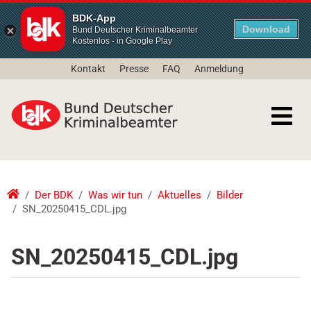
BDK-App
Download
Bund Deutscher Kriminalbeamter
Kostenlos - in Google Play
Kontakt
Presse
FAQ
Anmeldung
Der BDK
Was wir tun
Aktuelles
Bilder
SN_20250415_CDL.jpg
SN_20250415_CDL.jpg