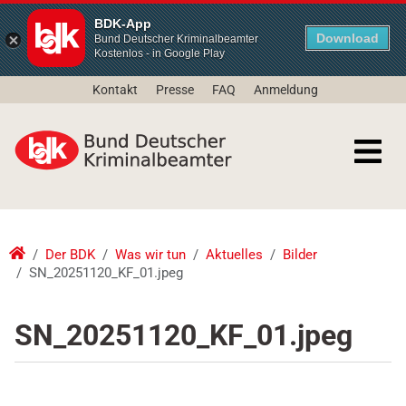
BDK-App
Download
Bund Deutscher Kriminalbeamter
Kostenlos - in Google Play
Kontakt
Presse
FAQ
Anmeldung
Der BDK
Was wir tun
Aktuelles
Bilder
SN_20251120_KF_01.jpeg
SN_20251120_KF_01.jpeg