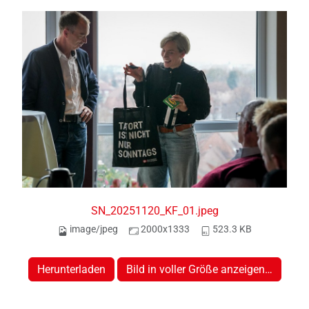
SN_20251120_KF_01.jpeg
image/jpeg
2000x1333
523.3 KB
Herunterladen
Bild in voller Größe anzeigen…