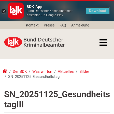
BDK-App
Download
Bund Deutscher Kriminalbeamter
Kostenlos - in Google Play
Kontakt
Presse
FAQ
Anmeldung
Der BDK
Was wir tun
Aktuelles
Bilder
SN_20251125_GesundheitstagIII
SN_20251125_Gesundheits
tagIII