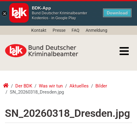
BDK-App
Download
Bund Deutscher Kriminalbeamter
Kostenlos - in Google Play
Kontakt
Presse
FAQ
Anmeldung
Der BDK
Was wir tun
Aktuelles
Bilder
SN_20260318_Dresden.jpg
SN_20260318_Dresden.jpg