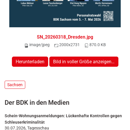
SN_20260318_Dresden.jpg
image/jpeg
2000x2731
870.0 KB
Herunterladen
Bild in voller Größe anzeigen…
Sachsen
Der BDK in den Medien
Schein-Wohnungsanmeldungen: Lückenhafte Kontrollen gegen
Schleuserkriminalität
30.07.2026, Tagesschau