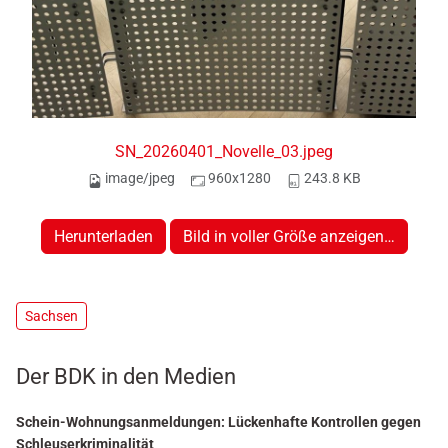
SN_20260401_Novelle_03.jpeg
image/jpeg
960x1280
243.8 KB
Herunterladen
Bild in voller Größe anzeigen…
Sachsen
Der BDK in den Medien
Schein-Wohnungsanmeldungen: Lückenhafte Kontrollen gegen
Schleuserkriminalität