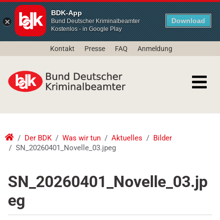
BDK-App
Download
Bund Deutscher Kriminalbeamter
Kostenlos - in Google Play
Kontakt
Presse
FAQ
Anmeldung
Der BDK
Was wir tun
Aktuelles
Bilder
SN_20260401_Novelle_03.jpeg
SN_20260401_Novelle_03.jp
eg