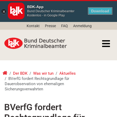
BDK-App
Download
Bund Deutscher Kriminalbeamter
Kostenlos - in Google Play
Kontakt
Presse
FAQ
Anmeldung
Der BDK
Was wir tun
Aktuelles
BVerfG fordert Rechtsgrundlage für
Dauerobservation von ehemaligen
Sicherungsverwahrten
BVerfG fordert