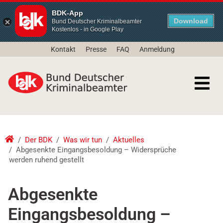
BDK-App
Download
Bund Deutscher Kriminalbeamter
Kostenlos - in Google Play
Kontakt
Presse
FAQ
Anmeldung
Der BDK
Was wir tun
Aktuelles
Abgesenkte Eingangsbesoldung – Widersprüche
werden ruhend gestellt
Abgesenkte
Eingangsbesoldung –