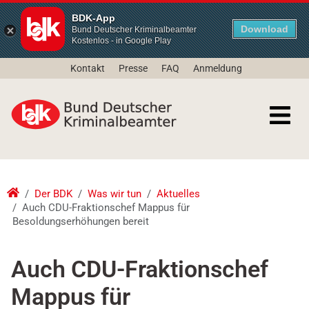
BDK-App
Download
Bund Deutscher Kriminalbeamter
Kostenlos - in Google Play
Kontakt
Presse
FAQ
Anmeldung
Der BDK
Was wir tun
Aktuelles
Auch CDU-Fraktionschef Mappus für
Besoldungserhöhungen bereit
Auch CDU-Fraktionschef
Mappus für