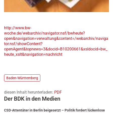
http://www.bw-
woche.de/webarchiv/navigator.nsf/bwheute?
open&navigation=verwaltung&content=/webarchiv/naviga
tor.nsf/showContent?
openAgent&topnews=3&docid=B10200661&xsldocid=bw_
heute_xslt&navigation=nachricht
Baden-Württemberg
diesen Inhalt herunterladen:
PDF
Der BDK in den Medien
CSD-Attentäter in Berlin beigesetzt – Politik fordert lückenlose