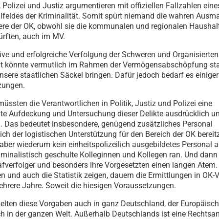
 Polizei und Justiz argumentieren mit offiziellen Fallzahlen eine
llfeldes der Kriminalität. Somit spürt niemand die wahren Ausm
re der OK, obwohl sie die kommunalen und regionalen Haushalt
ürften, auch im MV.
tive und erfolgreiche Verfolgung der Schweren und Organisierten
ät könnte vermutlich im Rahmen der Vermögensabschöpfung sta
unsere staatlichen Säckel bringen. Dafür jedoch bedarf es einiger
zungen.
üssten die Verantwortlichen in Politik, Justiz und Polizei eine
e Aufdeckung und Untersuchung dieser Delikte ausdrücklich un
. Das bedeutet insbesondere, genügend zusätzliches Personal
ich der logistischen Unterstützung für den Bereich der OK bereitz
 aber wiederum kein einheitspolizeilich ausgebildetes Personal a
minalistisch geschulte Kolleginnen und Kollegen ran. Und dan
afverfolger und besonders ihre Vorgesetzten einen langen Atem.
n und auch die Statistik zeigen, dauern die Ermittlungen in OK-
ehrere Jahre. Soweit die hiesigen Voraussetzungen.
gelten diese Vorgaben auch in ganz Deutschland, der Europäisc
ich in der ganzen Welt. Außerhalb Deutschlands ist eine Rechtsa