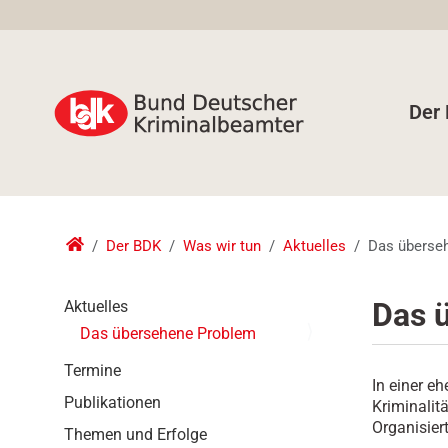
Der
Der BDK
Was wir tun
Aktuelles
Das überse
N
Das 
Aktuelles
a
Das übersehene Problem
v
i
Termine
In einer e
g
Publikationen
Kriminalit
a
Organisiert
t
Themen und Erfolge