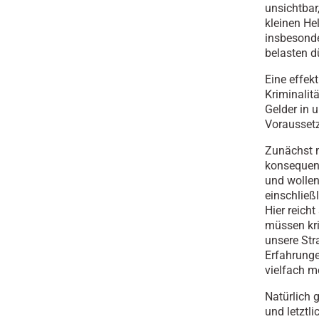
unsichtbar,
kleinen He
insbesonde
belasten d
Eine effek
Kriminalit
Gelder in 
Vorausset
Zunächst m
konsequent
und wollen
einschließl
Hier reicht
müssen kri
unsere Str
Erfahrunge
vielfach m
Natürlich 
und letztl