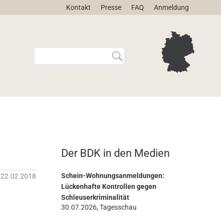
Kontakt
Presse
FAQ
Anmeldung
W
E
e
r
b
w
s
e
i
i
t
t
e
e
d
r
u
t
r
e
Der BDK in den Medien
c
S
h
u
s
c
Schein-Wohnungsanmeldungen:
22.02.2018
u
h
Lückenhafte Kontrollen gegen
c
e
Schleuserkriminalität
h
…
30.07.2026, Tagesschau
e