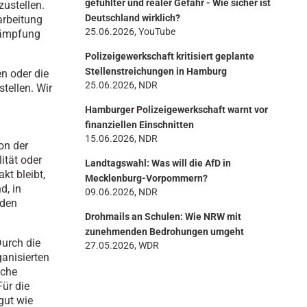
gefühlter und realer Gefahr - Wie sicher ist
zustellen.
Deutschland wirklich?
arbeitung
25.06.2026, YouTube
kämpfung
Polizeigewerkschaft kritisiert geplante
Stellenstreichungen in Hamburg
en oder die
25.06.2026, NDR
tellen. Wir
d
Hamburger Polizeigewerkschaft warnt vor
finanziellen Einschnitten
15.06.2026, NDR
on der
ität oder
Landtagswahl: Was will die AfD in
kt bleibt,
Mecklenburg-Vorpommern?
d, in
09.06.2026, NDR
aden
Drohmails an Schulen: Wie NRW mit
zunehmenden Bedrohungen umgeht
Durch die
27.05.2026, WDR
anisierten
iche
ür die
gut wie