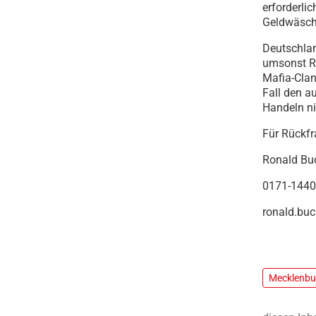
erforderli
Geldwäsch
Deutschlan
umsonst Rü
Mafia-Clan
Fall den a
Handeln ni
Für Rückfr
Ronald Bu
0171-144
ronald.buc
Mecklenb