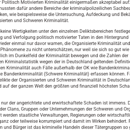
r Politisch Motivierten Kriminalität einigermaßen akzeptabel auf
mussten dafür andere Bereiche der kriminalpolizeilichen Sachbe
ken, wie beispielsweise die Untersuchung, Aufdeckung und Be
sierten und Schweren Kriminalität.
 keine Wertigkeiten unter den einzelnen Deliktsbereichen festleg
 und Verfolgung politisch motivierter Taten in den Hintergrund s
eder einmal nur davor warnen, die Organisierte Kriminalität un
Phänomene zu nicht unterschätzen, nur weil sie sich so gut wie
lich im Dunkelfeld der Kriminalität bewegen und die Zahlen der
hen Kriminalstatistik wegen der in Deutschland geltenden Definiti
ten Kriminalität auch Fälle außerhalb der OK wie Bandenkriminal
te Bandenkriminalität (Schwere Kriminalität) erfassen können. Fa
elikte der Organisierten und Schweren Kriminalität in Deutschlan
 auf der ganzen Welt den größten und finanziell höchsten Sch
 nur der angerichtete und erwirtschaftete Schaden ist immens. 
 der Clans, Gruppen oder Unternehmungen der Schweren und Org
ät werden staatliche Verwaltungen, Regierungen oder wirtschaftl
anz oder teilweise korrumpiert und damit im Wirken behindert. F
n und Bürger ist das kriminelle Handeln dieser Tätergruppen so 