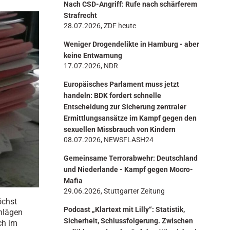
Nach CSD-Angriff: Rufe nach schärferem
n
Strafrecht
28.07.2026, ZDF heute
Weniger Drogendelikte in Hamburg - aber
keine Entwarnung
17.07.2026, NDR
Europäisches Parlament muss jetzt
handeln: BDK fordert schnelle
Entscheidung zur Sicherung zentraler
Ermittlungsansätze im Kampf gegen den
sexuellen Missbrauch von Kindern
08.07.2026, NEWSFLASH24
Gemeinsame Terrorabwehr: Deutschland
und Niederlande - Kampf gegen Mocro-
Mafia
29.06.2026, Stuttgarter Zeitung
öchst
Podcast „Klartext mit Lilly“: Statistik,
hlägen
Sicherheit, Schlussfolgerung. Zwischen
ch im