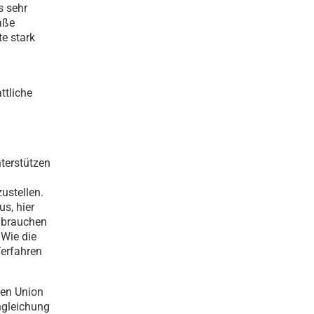
s sehr
aße
e stark
ttliche
terstützen
ustellen.
us, hier
n brauchen
 Wie die
Verfahren
hen Union
ngleichung