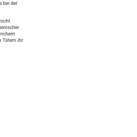
s bei der
nicht
ienischer
 manchem
 Tätern ihr