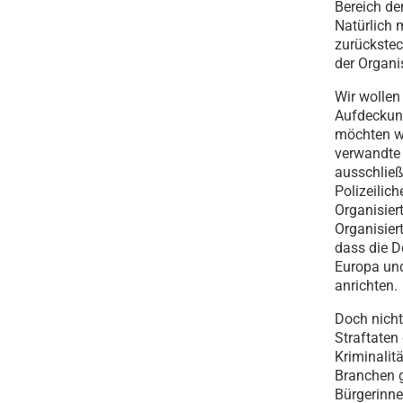
Bereich de
Natürlich 
zurückstec
der Organi
Wir wollen
Aufdeckung
möchten wi
verwandte 
ausschließ
Polizeilic
Organisier
Organisier
dass die D
Europa und
anrichten.
Doch nicht
Straftaten
Kriminalit
Branchen g
Bürgerinne