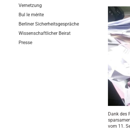
i
Vernetzung
o
n
Bul le mérite
Berliner Sicherheitsgespräche
Wissenschaftlicher Beirat
Presse
Dank des P
sparsamen
vom 11. Se