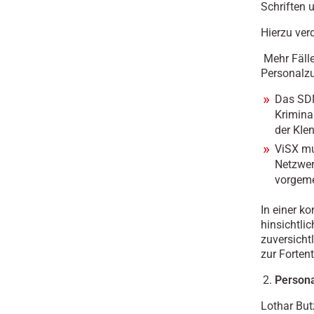
Schriften 
Hierzu ver
Mehr Fälle
Personalzu
Das SDN
Krimina
der KIe
ViSX mu
Netzwer
vorgeme
In einer k
hinsichtli
zuversichtl
zur Forten
Persona
Lothar Butz