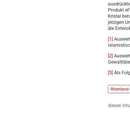
ausdrückli
Produkt e
Kristal be
jetzigen U
die Entwic
[1]
Auswert
islamistis
[2]
Auswerte
Gewalttäte
[3]
Als Fol
Rheinland-
diesen Inh