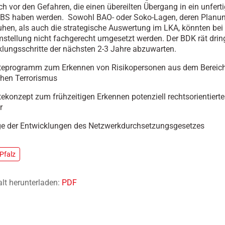
ch vor den Gefahren, die einen übereilten Übergang in ein unfert
FBS haben werden. Sowohl BAO- oder Soko-Lagen, deren Planu
ruhen, als auch die strategische Auswertung im LKA, könnten bei 
mstellung nicht fachgerecht umgesetzt werden. Der BDK rät dri
klungsschritte der nächsten 2-3 Jahre abzuwarten.
eprogramm zum Erkennen von Risikopersonen aus dem Bereic
chen Terrorismus
konzept zum frühzeitigen Erkennen potenziell rechtsorientierte
r
ge der Entwicklungen des Netzwerkdurchsetzungsgesetzes
Pfalz
alt herunterladen:
PDF