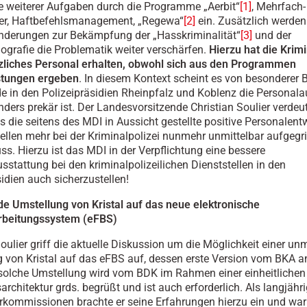
 weiterer Aufgaben durch die Programme „Aerbit“
[1]
, Mehrfach-
ter, Haftbefehlsmanagement, „Regewa“
[2]
ein. Zusätzlich werden
nderungen zur Bekämpfung der „Hasskriminalität“
[3]
und der
ografie die Problematik weiter verschärfen.
Hierzu hat die Krimi
zliches Personal erhalten, obwohl sich aus den Programmen
tungen ergeben
. In diesem Kontext scheint es von besonderer 
e in den Polizeipräsidien Rheinpfalz und Koblenz die Personal
nders prekär ist. Der Landesvorsitzende Christian Soulier verdeut
ss die seitens des MDI in Aussicht gestellte positive Personalen
ellen mehr bei der Kriminalpolizei nunmehr unmittelbar aufgegr
s. Hierzu ist das MDI in der Verpflichtung eine bessere
sstattung bei den kriminalpolizeilichen Dienststellen in den
sidien auch sicherzustellen!
e Umstellung von Kristal auf das neue elektronische
rbeitungssystem (eFBS)
oulier griff die aktuelle Diskussion um die Möglichkeit einer un
 von Kristal auf das eFBS auf, dessen erste Version vom BKA 
 solche Umstellung wird vom BDK im Rahmen einer einheitlichen
architektur grds. begrüßt und ist auch erforderlich. Als langjähri
kommissionen brachte er seine Erfahrungen hierzu ein und war