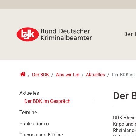
Der
Der BDK
Was wir tun
Aktuelles
Der BDK im
N
Der 
Aktuelles
a
Der BDK im Gespräch
v
i
Termine
BDK Rheinl
g
Publikationen
Kripo und
a
Rheinland-
t
Themen und Erfolge