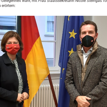
e Gelegenheit wahr, mit Frau Staatssekretärin Nicole Steingaß f
erörtern: