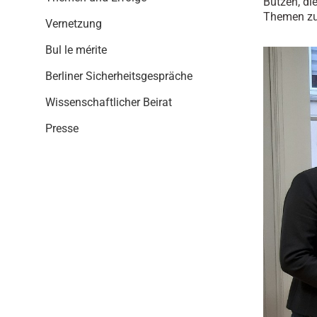
Butzen, di
i
Themen zu 
o
Vernetzung
n
Bul le mérite
Berliner Sicherheitsgespräche
Wissenschaftlicher Beirat
Presse