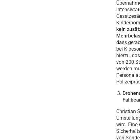
Übernahme
Intensivtä
Gesetzesä
Kinderporn
kein zusät
Mehrbelas
dass gerad
bei K beso
hierzu, da
von 200 St
werden mus
Personalau
Polizeiprä
Drohend
Fallbea
Christian S
Umstellung
wird. Eine
Sicherheits
von Sonder