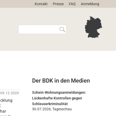
Kontakt
Presse
FAQ
Anmeldung
W
E
e
r
b
w
s
e
i
i
t
t
e
e
d
r
u
t
r
e
Der BDK in den Medien
c
S
h
u
s
c
Schein-Wohnungsanmeldungen:
09.12.2020
u
h
Lückenhafte Kontrollen gegen
icklung
c
e
Schleuserkriminalität
K
h
…
30.07.2026, Tagesschau
thar
e