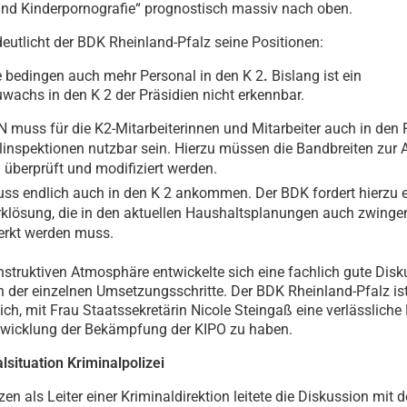
und Kinderpornografie“ prognostisch massiv nach oben.
deutlicht der BDK Rheinland-Pfalz seine Positionen:
 bedingen auch mehr Personal in den K 2
.
Bislang ist ein
wachs in den K 2 der Präsidien nicht erkennbar.
 muss für die K2-Mitarbeiterinnen und Mitarbeiter auch in den 
linspektionen nutzbar sein. Hierzu müssen die Bandbreiten zur
n überprüft und modifiziert werden.
ss endlich auch in den K 2 ankommen. Der BDK fordert hierzu 
klösung, die in den aktuellen Haushaltsplanungen auch zwinge
rkt werden muss.
onstruktiven Atmosphäre entwickelte sich eine fachlich gute Dis
ch der einzelnen Umsetzungsschritte. Der BDK Rheinland-Pfalz is
ich, mit Frau Staatssekretärin Nicole Steingaß eine verlässliche 
twicklung der Bekämpfung der KIPO zu haben.
lsituation Kriminalpolizei
en als Leiter einer Kriminaldirektion leitete die Diskussion mit d