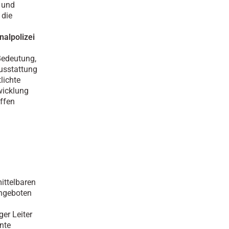
 und
 die
nalpolizei
Bedeutung,
ausstattung
lichte
twicklung
iffen
mittelbaren
angeboten
ger Leiter
nte