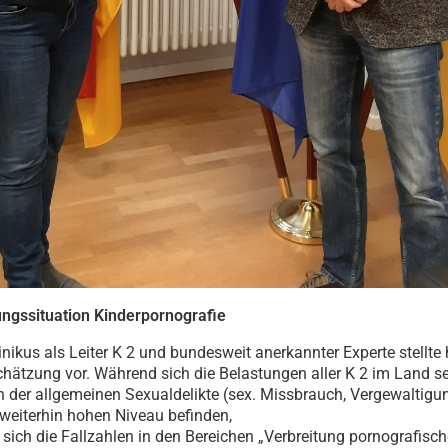
gssituation Kinderpornografie
nikus als Leiter K 2 und bundesweit anerkannter Experte stellte 
chätzung vor. Während sich die Belastungen aller K 2 im Land se
ch der allgemeinen Sexualdelikte (sex. Missbrauch, Vergewaltigu
weiterhin hohen Niveau befinden,
 sich die Fallzahlen in den Bereichen „Verbreitung pornografisch