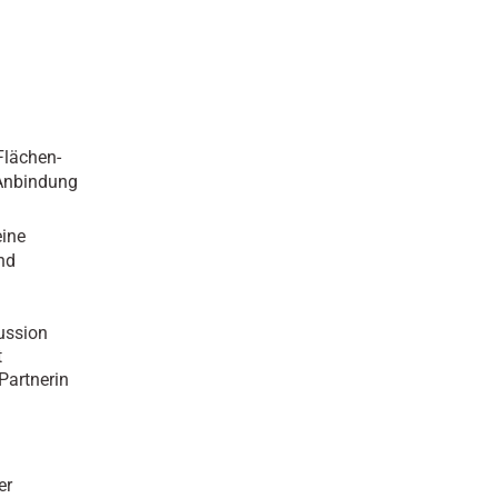
Flächen-
 Anbindung
eine
nd
kussion
t
Partnerin
er