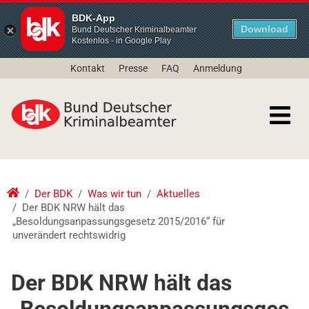
BDK-App
Download
Bund Deutscher Kriminalbeamter
Kostenlos - in Google Play
Kontakt
Presse
FAQ
Anmeldung
Der BDK
Was wir tun
Aktuelles
Der BDK NRW hält das
„Besoldungsanpassungsgesetz 2015/2016“ für
unverändert rechtswidrig
Der BDK NRW hält das