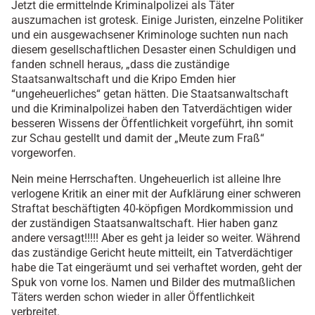
Jetzt die ermittelnde Kriminalpolizei als Täter
auszumachen ist grotesk. Einige Juristen, einzelne Politiker
und ein ausgewachsener Kriminologe suchten nun nach
diesem gesellschaftlichen Desaster einen Schuldigen und
fanden schnell heraus, „dass die zuständige
Staatsanwaltschaft und die Kripo Emden hier
“ungeheuerliches“ getan hätten. Die Staatsanwaltschaft
und die Kriminalpolizei haben den Tatverdächtigen wider
besseren Wissens der Öffentlichkeit vorgeführt, ihn somit
zur Schau gestellt und damit der „Meute zum Fraß“
vorgeworfen.
Nein meine Herrschaften. Ungeheuerlich ist alleine Ihre
verlogene Kritik an einer mit der Aufklärung einer schweren
Straftat beschäftigten 40-köpfigen Mordkommission und
der zuständigen Staatsanwaltschaft. Hier haben ganz
andere versagt!!!!! Aber es geht ja leider so weiter. Während
das zuständige Gericht heute mitteilt, ein Tatverdächtiger
habe die Tat eingeräumt und sei verhaftet worden, geht der
Spuk von vorne los. Namen und Bilder des mutmaßlichen
Täters werden schon wieder in aller Öffentlichkeit
verbreitet.