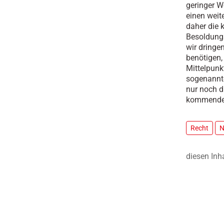
geringer W
einen weit
daher die 
Besoldungs
wir dringe
benötigen,
Mittelpunk
sogenannte
nur noch d
kommende
Recht
N
diesen Inh