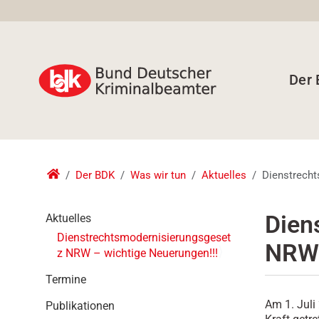
Der
Der BDK
Was wir tun
Aktuelles
Dienstrecht
N
Dien
Aktuelles
a
Dienstrechtsmodernisierungsgeset
NRW 
v
z NRW – wichtige Neuerungen!!!
i
g
Termine
a
Am 1. Jul
Publikationen
t