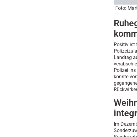
Foto: Mart
Ruheg
kommt
Positiv is
Polizeizul
Landtag au
verabschie
Polizei in
konnte von
gegangene
Rückwirken
Weihn
integr
Im Dezembe
Sonderzuw
Sonderzahl