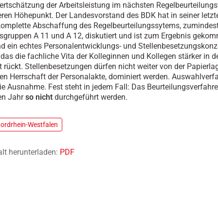
ertschätzung der Arbeitsleistung im nächsten Regelbeurteilung
eren Höhepunkt. Der Landesvorstand des BDK hat in seiner letzt
komplette Abschaffung des Regelbeurteilungssytems, zumindest 
gruppen A 11 und A 12, diskutiert und ist zum Ergebnis geko
nd ein echtes Personalentwicklungs- und Stellenbesetzungskonz
 das die fachliche Vita der Kolleginnen und Kollegen stärker in d
t rückt. Stellenbesetzungen dürfen nicht weiter von der Papierla
n Herrschaft der Personalakte, dominiert werden. Auswahlverf
ie Ausnahme. Fest steht in jedem Fall: Das Beurteilungsverfahre
n Jahr
so nicht
durchgeführt werden.
ordrhein-Westfalen
alt herunterladen:
PDF