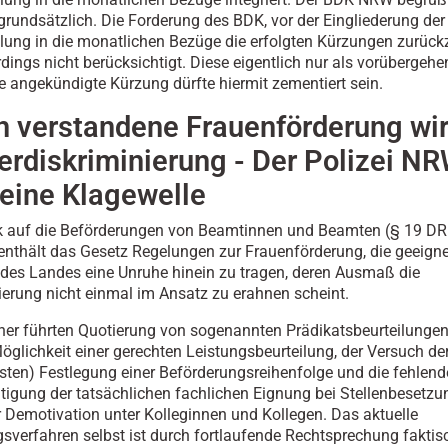
grundsätzlich. Die Forderung des BDK, vor der Eingliederung der
ung in die monatlichen Bezüge die erfolgten Kürzungen zurüc
rdings nicht berücksichtigt. Diese eigentlich nur als vorübergeh
ngekündigte Kürzung dürfte hiermit zementiert sein.
h verstandene Frauenförderung wir
rdiskriminierung - Der Polizei N
 eine Klagewelle
ck auf die Beförderungen von Beamtinnen und Beamten (§ 19 
 enthält das Gesetz Regelungen zur Frauenförderung, die geeignet
i des Landes eine Unruhe hinein zu tragen, deren Ausmaß die
erung nicht einmal im Ansatz zu erahnen scheint.
sher führten Quotierung von sogenannten Prädikatsbeurteilungen
öglichkeit einer gerechten Leistungsbeurteilung, der Versuch de
esten) Festlegung einer Beförderungsreihenfolge und die fehlend
tigung der tatsächlichen fachlichen Eignung bei Stellenbesetz
r Demotivation unter Kolleginnen und Kollegen. Das aktuelle
gsverfahren selbst ist durch fortlaufende Rechtsprechung faktis