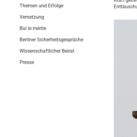
Kraft getr
i
Themen und Erfolge
Enttäuschu
o
n
Vernetzung
Bul le mérite
Berliner Sicherheitsgespräche
Wissenschaftlicher Beirat
Presse