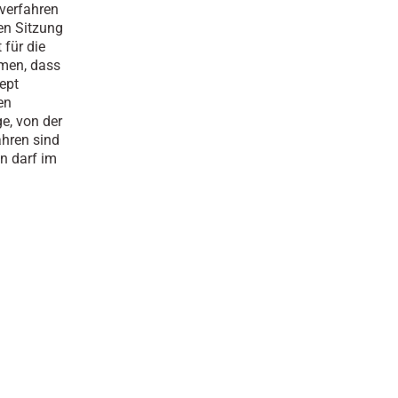
sverfahren
en Sitzung
für die
mmen, dass
ept
en
ge, von der
ahren sind
n darf im