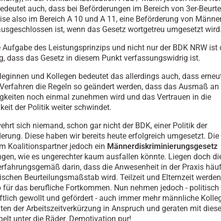
 bedeutet auch, dass bei Beförderungen im Bereich von 3er-Beurte
se also im Bereich A 10 und A 11, eine Beförderung von Männe
ausgeschlossen ist, wenn das Gesetz wortgetreu umgesetzt wird
ie Aufgabe des Leistungsprinzips und nicht nur der BDK NRW ist 
, dass das Gesetz in diesem Punkt verfassungswidrig ist.
lleginnen und Kollegen bedeutet das allerdings auch, dass erneu
Verfahren die Regeln so geändert werden, dass das Ausmaß an
gkeiten noch einmal zunehmen wird und das Vertrauen in die
keit der Politik weiter schwindet.
ehrt sich niemand, schon gar nicht der BDK, einer Politik der
erung. Diese haben wir bereits heute erfolgreich umgesetzt. Di
m Koalitionspartner jedoch ein
Männerdiskriminierungsgesetz
en, wie es ungerechter kaum ausfallen könnte. Liegen doch d
rfahrungsgemäß darin, dass die Anwesenheit in der Praxis häuf
ischen Beurteilungsmaßstab wird. Teilzeit und Elternzeit werde
 für das berufliche Fortkommen. Nun nehmen jedoch - politisch
ftlich gewollt und gefördert - auch immer mehr männliche Kolle
ten der Arbeitszeitverkürzung in Anspruch und geraten mit die
pelt unter die Räder. Demotivation pur!