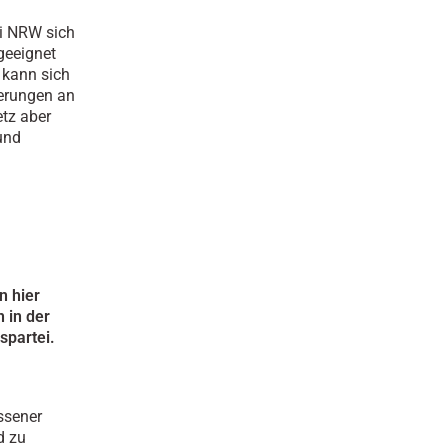
ei NRW sich
geeignet
 kann sich
derungen an
etz aber
und
n hier
 in der
spartei.
ssener
d zu