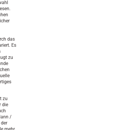
wahl
iesen.
chen
icher
rch das
iert. Es
m
zugt zu
ünde
ichen
uelle
rtiges
t zu
 die
uch
Mann /
 der
lle mehr