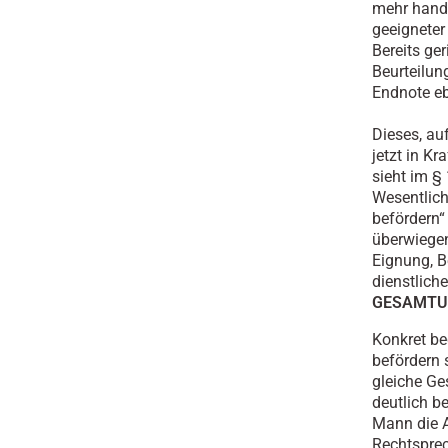
mehr handh
geeigneter
Bereits ge
Beurteilun
Endnote eb
Dieses, au
jetzt in K
sieht im §
Wesentlich
befördern“
überwiegen
Eignung, B
dienstlich
GESAMTU
Konkret be
befördern 
gleiche Ge
deutlich be
Mann die A
Rechtsprec