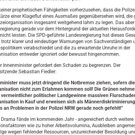
keiner prophetischen Fähigkeiten vorherzusehen, dass die Poliz
 Kürze einer Klageflut eines Ausmaßes gegenübersehen wird, die 
olizeiorganisation insgesamt weitgehend lahm zu legen. Das aber
regierung gerade vor dem Hintergrund der aktuellen Herausfor
i nicht leisten. Die SPD-geführte Landesregierung hat dieses Ges
 trotz klarer und eindeutiger Warnungen von Sachverständigen 
spolitikern verabschiedet und die zu erwartende Unruhe in der
anisation entweder ignoriert oder bewusst hingenommen.
der Innenminister gefordert den Schaden zu begrenzen. Der
itzende Sebastian Fiedler:
minister muss jetzt dringend die Notbremse ziehen, sofern die
ganisation nicht zum Erlahmen kommen soll! Die Grünen nehme
vermeintlicher politischer Landgewinne massiven Flurschaden
anisation in Kauf und erweisen sich als Männerdiskriminierung
s an Problemen in der Polizei NRW gerade noch gefehlt!“
 Drama fände im kommenden Jahr - angereichert durch weitere
onsfaktoren wie zu hoher Arbeitsvolumina, Ausbleiben angeme
olge wegen fehlender Ressourcen, unzureichender Besoldung un