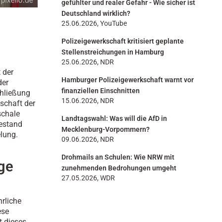
gefühlter und realer Gefahr - Wie sicher ist
Deutschland wirklich?
25.06.2026, YouTube
Polizeigewerkschaft kritisiert geplante
Stellenstreichungen in Hamburg
25.06.2026, NDR
 der
Hamburger Polizeigewerkschaft warnt vor
der
finanziellen Einschnitten
chließung
15.06.2026, NDR
schaft der
schale
Landtagswahl: Was will die AfD in
hestand
Mecklenburg-Vorpommern?
lung.
09.06.2026, NDR
Drohmails an Schulen: Wie NRW mit
ge
zunehmenden Bedrohungen umgeht
27.05.2026, WDR
rliche
ese
t dieses