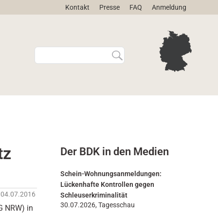
Kontakt
Presse
FAQ
Anmeldung
W
E
e
r
b
w
s
e
i
i
t
t
e
e
d
r
u
t
r
e
tz
Der BDK in den Medien
c
S
h
u
s
c
Schein-Wohnungsanmeldungen:
u
h
Lückenhafte Kontrollen gegen
c
e
04.07.2016
Schleuserkriminalität
h
…
30.07.2026, Tagesschau
G NRW) in
e