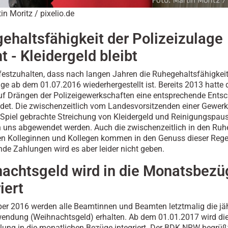
in Moritz / pixelio.de
ehaltsfähigkeit der Polizeizulage
 - Kleidergeld bleibt
t festzuhalten, dass nach langen Jahren die Ruhegehaltsfähigkeit
age ab dem 01.07.2016 wiederhergestellt ist. Bereits 2013 hatte 
f Drängen der Polizeigewerkschaften eine entsprechende Ents
det. Die zwischenzeitlich vom Landesvorsitzenden einer Gewerk
s Spiel gebrachte Streichung von Kleidergeld und Reinigungspau
 uns abgewendet werden. Auch die zwischenzeitlich in den Ru
n Kolleginnen und Kollegen kommen in den Genuss dieser Rege
de Zahlungen wird es aber leider nicht geben.
achtsgeld wird in die Monatsbezü
iert
r 2016 werden alle Beamtinnen und Beamten letztmalig die jäh
endung (Weihnachtsgeld) erhalten. Ab dem 01.01.2017 wird di
ung in die monatlichen Bezüge integriert. Der BDK NRW begrüß