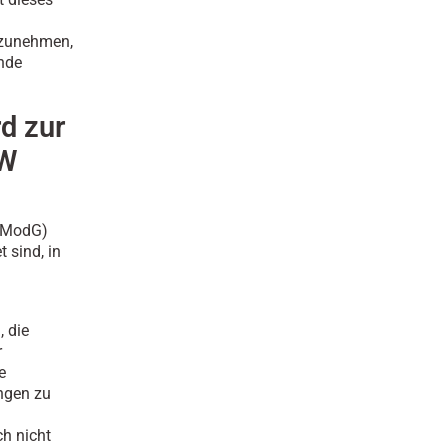
kzunehmen,
ende
d zur
RW
DRModG)
 sind, in
, die
r
e
ungen zu
ch nicht