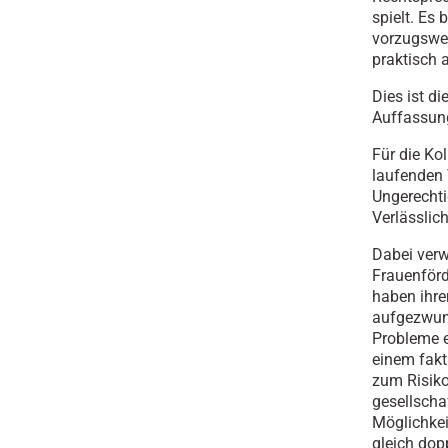
spielt. Es
vorzugswei
praktisch 
Dies ist d
Auffassung
Für die Ko
laufenden 
Ungerechti
Verlässlich
Dabei verw
Frauenförd
haben ihre
aufgezwung
Probleme e
einem fakt
zum Risiko
gesellscha
Möglichkei
gleich dop