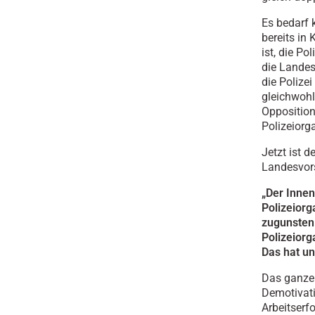
Es bedarf 
bereits in
ist, die P
die Landes
die Polize
gleichwohl
Opposition
Polizeiorg
Jetzt ist 
Landesvors
„Der Innen
Polizeior
zugunsten 
Polizeiorg
Das hat un
Das ganze
Demotivati
Arbeitserf