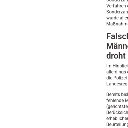
Verfahren 
Sonderzahl
wurde alle
Maßnahme a
Falsc
Männe
droht
Im Hinbli
allerdings
die Polize
Landesregi
Bereits bi
fehlende M
(gerichtsf
Berücksich
erhebliche
Beurteilun