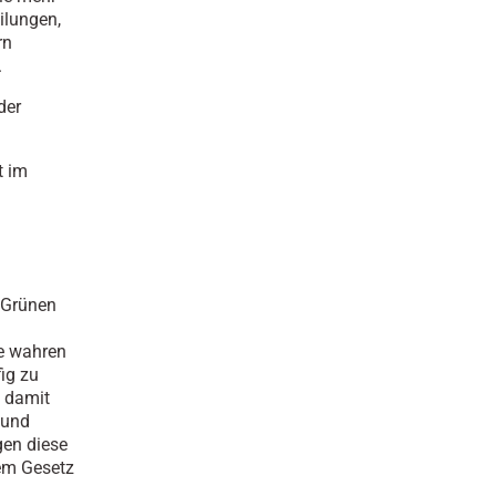
ilungen,
rn
.
der
t im
e Grünen
ie wahren
ig zu
n damit
 und
gen diese
sem Gesetz