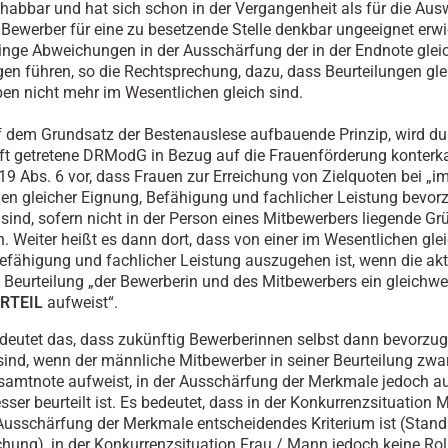
abbar und hat sich schon in der Vergangenheit als für die Aus
 Bewerber für eine zu besetzende Stelle denkbar ungeeignet erw
ringe Abweichungen in der Ausschärfung der in der Endnote glei
gen führen, so die Rechtsprechung, dazu, dass Beurteilungen gle
en nicht mehr im Wesentlichen gleich sind.
f dem Grundsatz der Bestenauslese aufbauende Prinzip, wird du
raft getretene DRModG in Bezug auf die Frauenförderung konterkar
 19 Abs. 6 vor, dass Frauen zur Erreichung von Zielquoten bei „i
en gleicher Eignung, Befähigung und fachlicher Leistung bevor
 sind, sofern nicht in der Person eines Mitbewerbers liegende Gr
. Weiter heißt es dann dort, dass von einer im Wesentlichen gle
efähigung und fachlicher Leistung auszugehen ist, wenn die akt
e Beurteilung „der Bewerberin und des Mitbewerbers ein gleichwe
RTEIL
aufweist“.
deutet das, dass zukünftig Bewerberinnen selbst dann bevorzug
sind, wenn der männliche Mitbewerber in seiner Beurteilung zwar
samtnote aufweist, in der Ausschärfung der Merkmale jedoch a
sser beurteilt ist. Es bedeutet, dass in der Konkurrenzsituation 
usschärfung der Merkmale entscheidendes Kriterium ist (Stand
hung), in der Konkurrenzsituation Frau / Mann jedoch keine Ro