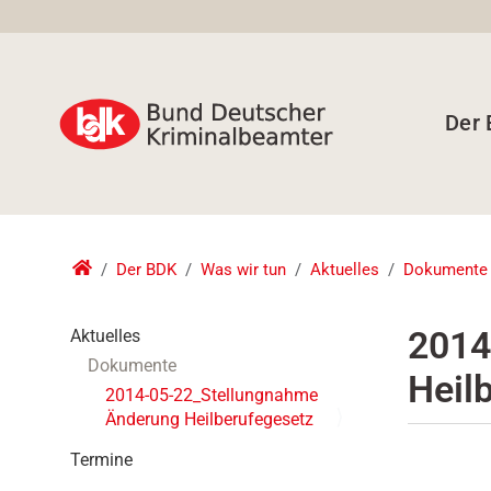
Der
Der BDK
Was wir tun
Aktuelles
Dokumente
N
2014
Aktuelles
a
Dokumente
Heil
v
2014-05-22_Stellungnahme
i
Änderung Heilberufegesetz
g
a
Termine
t