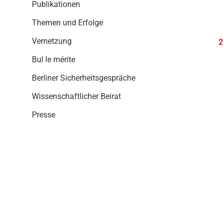
i
Publikationen
o
Themen und Erfolge
n
Vernetzung
2
Bul le mérite
Berliner Sicherheitsgespräche
Wissenschaftlicher Beirat
Presse