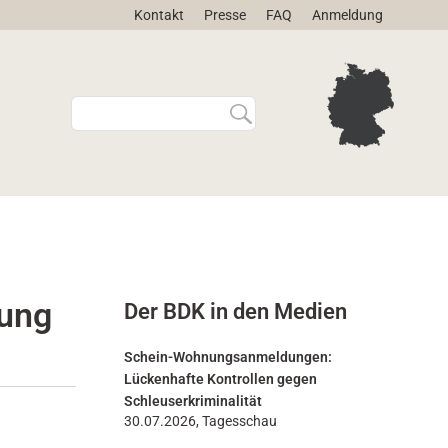
Kontakt
Presse
FAQ
Anmeldung
W
E
e
r
b
w
s
e
i
i
t
t
e
e
d
r
u
t
r
e
ung
Der BDK in den Medien
c
S
h
u
s
c
Schein-Wohnungsanmeldungen:
u
h
Lückenhafte Kontrollen gegen
c
e
Schleuserkriminalität
h
…
30.07.2026, Tagesschau
e