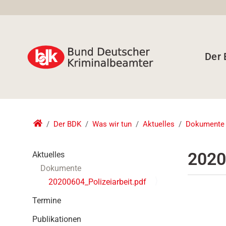
Der
Der BDK
Was wir tun
Aktuelles
Dokumente
N
2020
Aktuelles
a
Dokumente
v
20200604_Polizeiarbeit.pdf
i
g
Termine
a
t
Publikationen