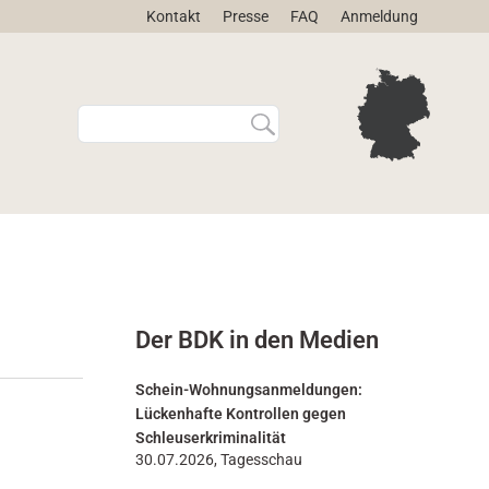
Kontakt
Presse
FAQ
Anmeldung
W
E
e
r
b
w
s
e
i
i
t
t
e
e
d
r
u
t
r
e
Der BDK in den Medien
c
S
h
u
s
c
Schein-Wohnungsanmeldungen:
u
h
Lückenhafte Kontrollen gegen
c
e
Schleuserkriminalität
h
…
30.07.2026, Tagesschau
e