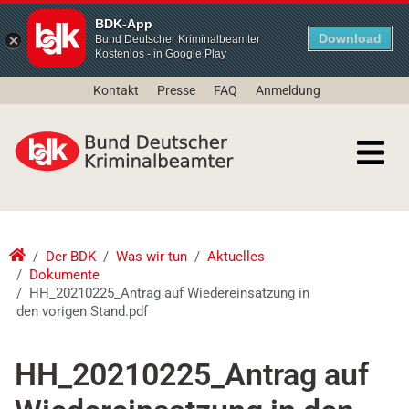
BDK-App
Download
Bund Deutscher Kriminalbeamter
Kostenlos - in Google Play
Kontakt
Presse
FAQ
Anmeldung
Der BDK
Was wir tun
Aktuelles
Dokumente
HH_20210225_Antrag auf Wiedereinsatzung in
den vorigen Stand.pdf
HH_20210225_Antrag auf