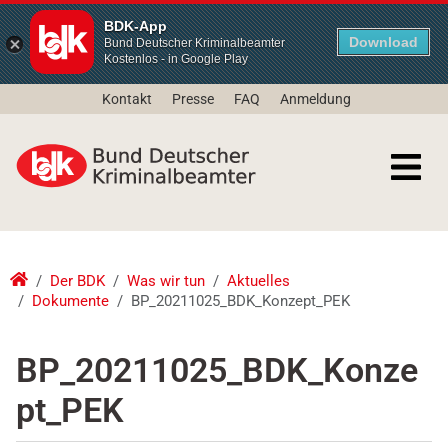
BDK-App
Download
Bund Deutscher Kriminalbeamter
Kostenlos - in Google Play
Kontakt
Presse
FAQ
Anmeldung
Der BDK
Was wir tun
Aktuelles
Dokumente
BP_20211025_BDK_Konzept_PEK
BP_20211025_BDK_Konze
pt_PEK