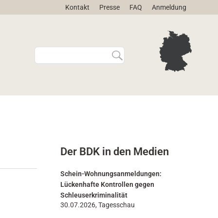
Kontakt
Presse
FAQ
Anmeldung
W
E
e
r
b
w
s
e
i
i
t
t
e
e
d
r
u
t
r
e
Der BDK in den Medien
c
S
h
u
s
c
Schein-Wohnungsanmeldungen:
u
h
Lückenhafte Kontrollen gegen
c
e
Schleuserkriminalität
h
…
30.07.2026, Tagesschau
e