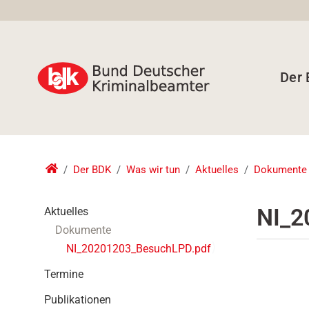
Der
Der BDK
Was wir tun
Aktuelles
Dokumente
N
NI_2
Aktuelles
a
Dokumente
v
NI_20201203_BesuchLPD.pdf
i
g
Termine
a
t
Publikationen