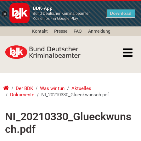
BDK-App
Download
Bund Deutscher Kriminalbeamter
Kostenlos - in Google Play
Kontakt
Presse
FAQ
Anmeldung
Der BDK
Was wir tun
Aktuelles
Dokumente
NI_20210330_Glueckwunsch.pdf
NI_20210330_Glueckwuns
ch.pdf