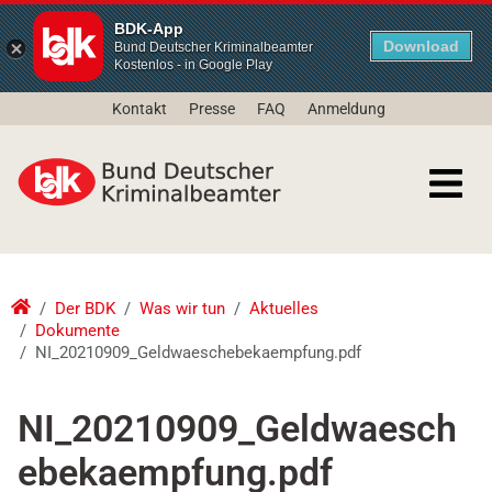
BDK-App
Download
Bund Deutscher Kriminalbeamter
Kostenlos - in Google Play
Kontakt
Presse
FAQ
Anmeldung
Der BDK
Was wir tun
Aktuelles
Dokumente
NI_20210909_Geldwaeschebekaempfung.pdf
NI_20210909_Geldwaesch
ebekaempfung.pdf