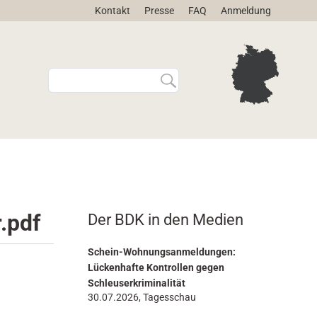
Kontakt
Presse
FAQ
Anmeldung
W
E
e
r
b
w
s
e
i
i
t
t
e
e
d
r
u
t
r
e
.pdf
Der BDK in den Medien
c
S
h
u
s
c
Schein-Wohnungsanmeldungen:
u
h
Lückenhafte Kontrollen gegen
c
e
Schleuserkriminalität
h
…
30.07.2026, Tagesschau
e