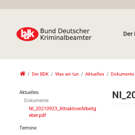
Der
Der BDK
Was wir tun
Aktuelles
Dokumente
N
NI_2
Aktuelles
a
Dokumente
v
NI_20210923_AttraktiverArbeitg
i
eber.pdf
g
a
Termine
t